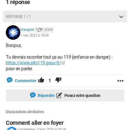
1 réponse
RÉPONSE 1 / 1
Energizor
20 639
1 nov. 2021 à 18:04
Bonjour,
Tu devrais raconter tout ça au 119 (enfance en danger) :
https://www.allo119.gouv.fr/
pour en parler.
1
Commenter
Répondre
Posez votre question
Discussions similaires
Comment aller en foyer
Laurieanne
-
2 janv. 2016 à 20:14