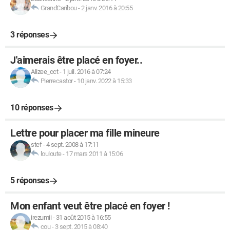
GrandCaribou
-
2 janv. 2016 à 20:55
3 réponses
J'aimerais être placé en foyer..
Alizee_cct
-
1 juil. 2016 à 07:24
Pierrecastor
-
10 janv. 2022 à 15:33
10 réponses
Lettre pour placer ma fille mineure
stef
-
4 sept. 2008 à 17:11
louloute
-
17 mars 2011 à 15:06
5 réponses
Mon enfant veut être placé en foyer !
irezumii
-
31 août 2015 à 16:55
cou
-
3 sept. 2015 à 08:40