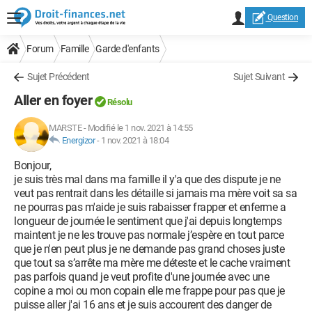
Question
Forum
Famille
Garde d'enfants
Sujet Précédent
Sujet Suivant
Aller en foyer
Résolu
MARSTE
-
Modifié le 1 nov. 2021 à 14:55
Energizor
-
1 nov. 2021 à 18:04
Bonjour,
je suis très mal dans ma famille il y'a que des dispute je ne
veut pas rentrait dans les détaille si jamais ma mère voit sa sa
ne pourras pas m'aide je suis rabaisser frapper et enferme a
longueur de journée le sentiment que j'ai depuis longtemps
maintent je ne les trouve pas normale j’espère en tout parce
que je n'en peut plus je ne demande pas grand choses juste
que tout sa s’arrête ma mère me déteste et le cache vraiment
pas parfois quand je veut profite d'une journée avec une
copine a moi ou mon copain elle me frappe pour pas que je
puisse aller j'ai 16 ans et je suis accourent des danger de