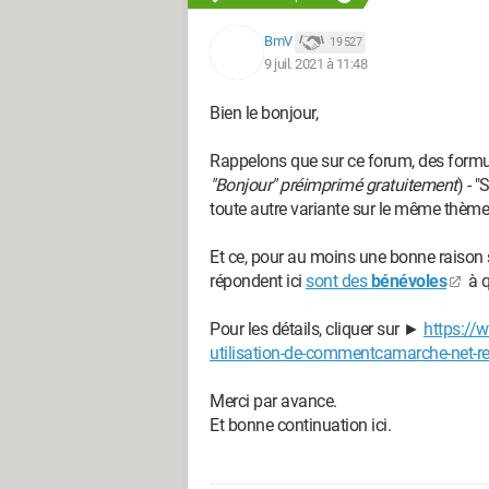
BmV
19 527
9 juil. 2021 à 11:48
Bien le bonjour,
Rappelons que sur ce forum, des formu
"Bonjour" préimprimé gratuitement
) - 
toute autre variante sur le même thème
Et ce, pour au moins une bonne raison s'a
répondent ici
sont des
bénévoles
à q
Pour les détails, cliquer sur ►
https://
utilisation-de-commentcamarche-net-re
Merci par avance.
Et bonne continuation ici.