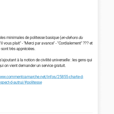
les minimales de politesse basique (
en-dehors du
"S'il vous plait" - "Merci par avance" - "Cordialement" ??? et
 sont très appréciées.
joutant à la notion de civilité universelle : les gens qui
ui on vient demander un service gratuit.
www.commentcamarche.net/infos/25855-charte-d-
spect-d-autrui/#politesse