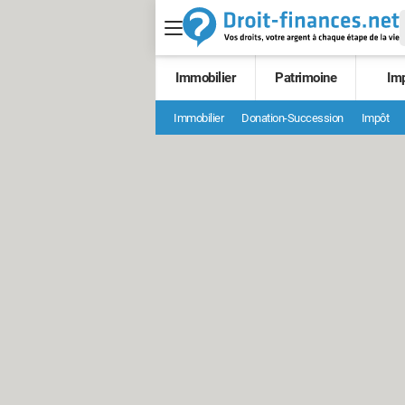
Immobilier
Patrimoine
Im
Immobilier
Donation-Succession
Impôt