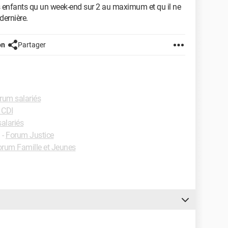
es enfants qu un week-end sur 2 au maximum et qu il ne
dernière.
on
Partager
rum salariés
 CDI
alariés
✓
-
Forum Justice
orum Famille et Jeunes