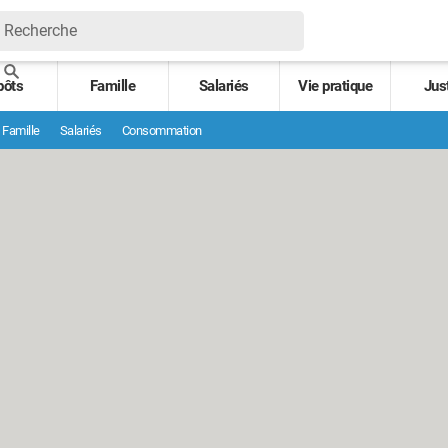
pôts
Famille
Salariés
Vie pratique
Jus
Famille
Salariés
Consommation