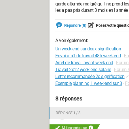
garde alternée malgré qu il ne prend l
les a pas pris durant 3 mois en l année 
Répondre (8)
Posez votre questi
A voir également:
Un week-end sur deux signification
Envoi arrêt de travail 48h week-end
-
Fo
Arrêt de travail avant week-end
-
Forum
Travail 2x12 week-end salaire
-
Forum s
Lettre recommandée 2c signification
Exemple planning 1 week-end sur 3
-
F
8 réponses
RÉPONSE 1 / 8
Meilleure réponse