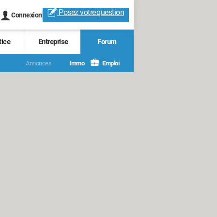
Posez votre
question
Connexion
tice
Entreprise
Forum
Annonces
Immo
Emploi