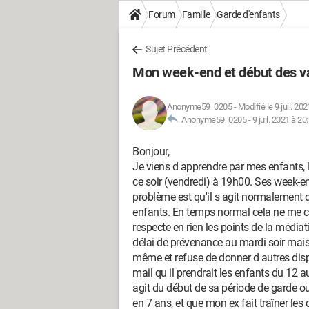
Forum
Famille
Garde d'enfants
Sujet Précédent
Mon week-end et début des va
Anonyme59_0205
-
Modifié le 9 juil. 20
Anonyme59_0205 -
9 juil. 2021 à 20
Bonjour,
Je viens d apprendre par mes enfants, le
ce soir (vendredi) à 19h00. Ses week-en
problème est qu'il s agit normalement d
enfants. En temps normal cela ne me ca
respecte en rien les points de la médiat
délai de prévenance au mardi soir mais n
même et refuse de donner d autres dispo
mail qu il prendrait les enfants du 12 au 
agit du début de sa période de garde ou
en 7 ans, et que mon ex fait traîner les