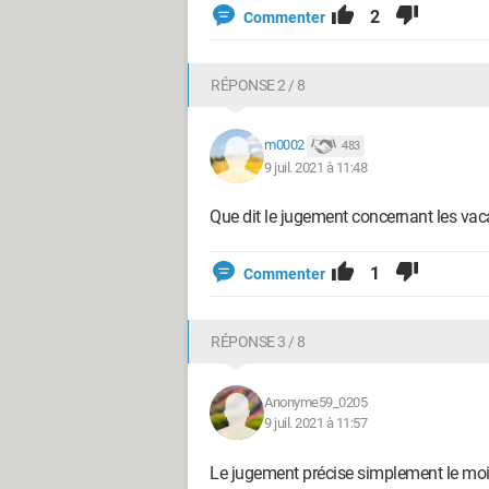
2
Commenter
RÉPONSE 2 / 8
m0002
483
9 juil. 2021 à 11:48
Que dit le jugement concernant les vac
1
Commenter
RÉPONSE 3 / 8
Anonyme59_0205
9 juil. 2021 à 11:57
Le jugement précise simplement le mois