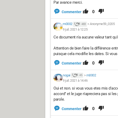
Par avance merci.
0
Commenter
m0002
>
Anonyme59_0205
483
9 juil. 2021 à 12:25
Ce document n'a aucune valeur tant qu'
Attention de bien faire la différence en
puisque cela modifie les dates. Si vous 
0
Commenter
nogai
>
m0002
45
9 juil. 2021 à 14:46
Oui et non. si vous vous etes mis d'acco
accord" et le juge n'apreciera pas si le
parole.
0
Commenter