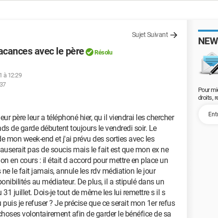
Sujet Suivant
NEW
cances avec le père
Résolu
21 à 12:29
:37
Pour mi
droits, 
ur père leur a téléphoné hier, qu il viendrai les chercher
ds de garde débutent toujours le vendredi soir. Le
e mon week-end et j'ai prévu des sorties avec les
userait pas de soucis mais le fait est que mon ex ne
ion en cours : il était d accord pour mettre en place un
e le fait jamais, annule les rdv médiation le jour
nibilités au médiateur. De plus, il a stipulé dans un
31 juillet. Dois-je tout de même les lui remettre s il s
 puis je refuser ? Je précise que ce serait mon 1er refus
 choses volontairement afin de garder le bénéfice de sa