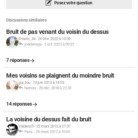
Posez votre question
Discussions similaires
Bruit de pas venant du voisin du dessus
Emeric_34
-
26 févr. 2022 à 10:39
jodelariege
-
2 oct. 2023 à 09:32
7 réponses
Mes voisins se plaignent du moindre bruit
gui_tou
-
10 juin 2013 à 14:53
harnois
-
29 déc. 2018 à 22:33
14 réponses
La voisine du dessus fait du bruit
Valdesch
-
25 mars 2012 à 21:37
Paris.
-
26 mars 2012 à 10:00