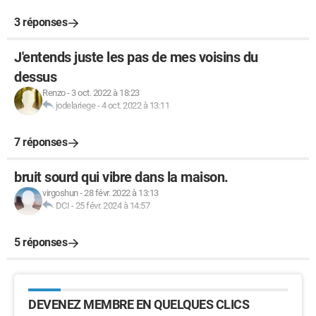
3 réponses
J'entends juste les pas de mes voisins du
dessus
Renzo
-
3 oct. 2022 à 18:23
jodelariege
-
4 oct. 2022 à 13:11
7 réponses
bruit sourd qui vibre dans la maison.
virgoshun
-
28 févr. 2022 à 13:13
DCI
-
25 févr. 2024 à 14:57
5 réponses
DEVENEZ MEMBRE EN QUELQUES CLICS