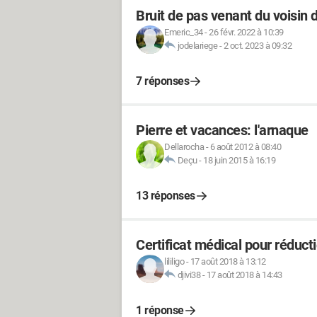
Bruit de pas venant du voisin 
Emeric_34
-
26 févr. 2022 à 10:39
jodelariege
-
2 oct. 2023 à 09:32
7 réponses
Pierre et vacances: l'arnaque
Dellarocha
-
6 août 2012 à 08:40
Deçu
-
18 juin 2015 à 16:19
13 réponses
Certificat médical pour réduct
lililigo
-
17 août 2018 à 13:12
djivi38
-
17 août 2018 à 14:43
1 réponse