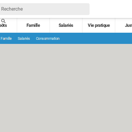
pôts
Famille
Salariés
Vie pratique
Jus
Famille
Salariés
Consommation