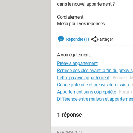
dans le nouvel appartement ?
Cordialement
Merci pour vos réponses.
Répondre (1)
Partager
A voir également:
Préavis appartement
Remise des clés avant la fin du préavis
Lettre préavis appartement
- Accueil - 
Congé paternité et préavis démission
-
Appartement sans copropriété
-
Forum 
Différence entre maison et appartemen
1 réponse
RÉPONSE 1 / 1