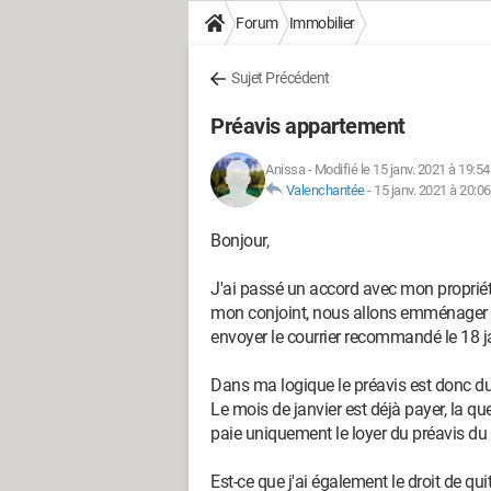
Forum
Immobilier
Sujet Précédent
Préavis appartement
Anissa
-
Modifié le 15 janv. 2021 à 19:54
Valenchantée
-
15 janv. 2021 à 20:06
Bonjour,
J'ai passé un accord avec mon propriéta
mon conjoint, nous allons emménager d
envoyer le courrier recommandé le 18 ja
Dans ma logique le préavis est donc du 
Le mois de janvier est déjà payer, la que
paie uniquement le loyer du préavis du 1
Est-ce que j'ai également le droit de q