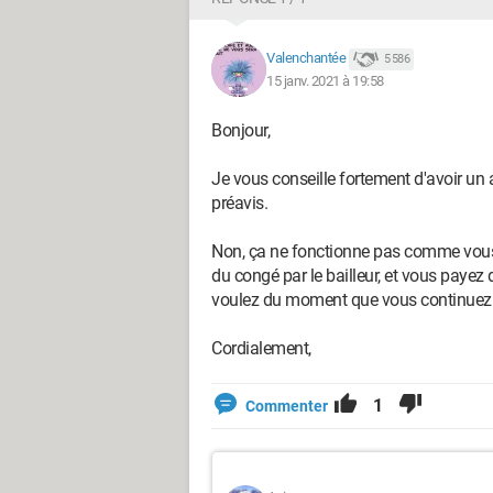
Valenchantée
5 586
15 janv. 2021 à 19:58
Bonjour,
Je vous conseille fortement d'avoir un a
préavis.
Non, ça ne fonctionne pas comme vous l
du congé par le bailleur, et vous payez
voulez du moment que vous continuez de 
Cordialement,
1
Commenter