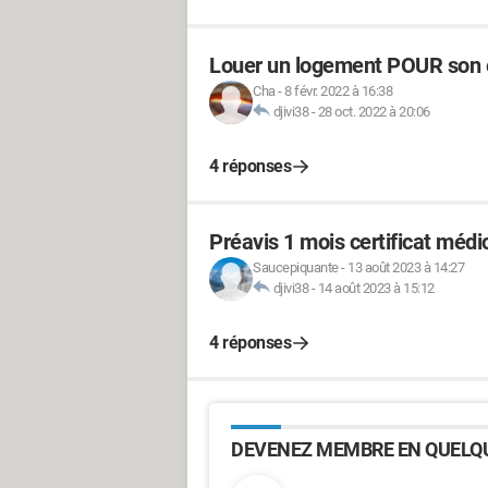
Louer un logement POUR son 
Cha
-
8 févr. 2022 à 16:38
djivi38
-
28 oct. 2022 à 20:06
4 réponses
Préavis 1 mois certificat médi
Saucepiquante
-
13 août 2023 à 14:27
djivi38
-
14 août 2023 à 15:12
4 réponses
DEVENEZ MEMBRE EN QUELQU