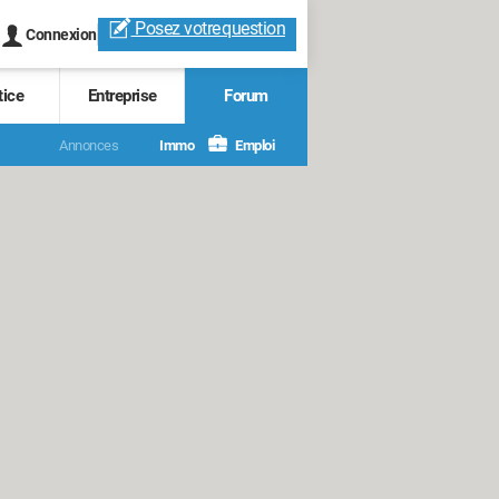
Posez votre
question
Connexion
tice
Entreprise
Forum
Annonces
Immo
Emploi