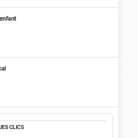
enfant
cal
ES CLICS