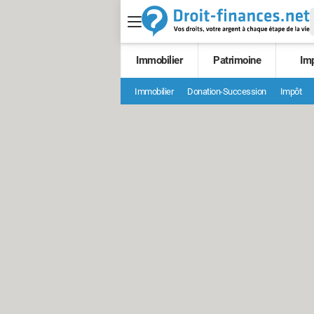
Immobilier
Patrimoine
Im
Immobilier
Donation-Succession
Impôt