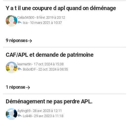
Y a t il une coupure d apl quand on déménage
Celia54500
-
8 févr. 2019 à 20:12
Isa
-
10 mars 2021 à 10:37
9 réponses
CAF/APL et demande de patrimoine
leamartin
-
17 oct. 2024 à 15:38
BobotDF
-
22 oct. 2024 à 08:55
1 réponse
Déménagement ne pas perdre APL.
Ayting69
-
28 avr. 2023 à 12:11
Loli48
-
29 avr. 2023 à 11:18