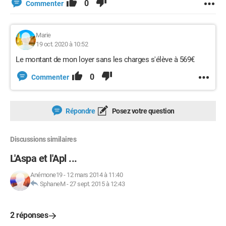
0
Commenter
Marie
19 oct. 2020 à 10:52
Le montant de mon loyer sans les charges s'élève à 569€
0
Commenter
Répondre
Posez votre question
Discussions similaires
L'Aspa et l'Apl ...
Anémone19
-
12 mars 2014 à 11:40
SphaneM
-
27 sept. 2015 à 12:43
2 réponses