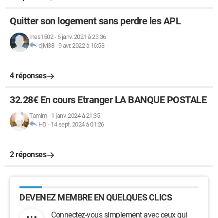
Quitter son logement sans perdre les APL
Ines1502
-
6 janv. 2021 à 23:36
djivi38
-
9 avr. 2022 à 16:53
4 réponses
32.28€ En cours Etranger LA BANQUE POSTALE
Tamim
-
1 janv. 2024 à 21:35
HD
-
14 sept. 2024 à 01:26
2 réponses
DEVENEZ MEMBRE EN QUELQUES CLICS
Connectez-vous simplement avec ceux qui