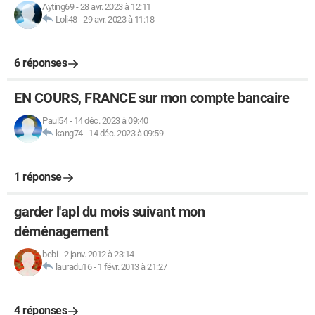
Ayting69
-
28 avr. 2023 à 12:11
Loli48
-
29 avr. 2023 à 11:18
6 réponses
EN COURS, FRANCE sur mon compte bancaire
Paul54
-
14 déc. 2023 à 09:40
kang74
-
14 déc. 2023 à 09:59
1 réponse
garder l'apl du mois suivant mon
déménagement
bebi
-
2 janv. 2012 à 23:14
lauradu16
-
1 févr. 2013 à 21:27
4 réponses