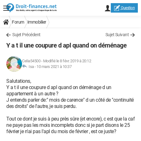
Question
Forum
Immobilier
Sujet Précédent
Sujet Suivant
Y a t il une coupure d apl quand on déménage
Celia54500
-
Modifié le 8 févr. 2019 à 20:12
Isa -
10 mars 2021 à 10:37
Salutations,
Y a t il une coupure d apl quand on déménage d un
appartement à un autre ?
J entends parler de:" mois de carence" d un côté de "continuité
des droits" de l'autre, je suis perdu.
Tout ce dont je suis à peu près sûre (et encore), c est que la caf
ne paye pas les mois incomplets donc si je part disons le 25
février je n'ai pas l'apl du mois de février , est ce juste?