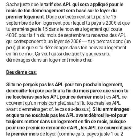
Sache juste que
le tarif des APL qui sera appliqué pour le
mois de ton déménagement sera basé sur le loyer du
premier logement.
Donc concrètement si tu pars le 15
septembre de ton logement pour lequel tu payais 200€ et que
tu emménages le 15 dans le nouveau logement qui coute
400€, pour la fin du mois de septembre tu recevras des APL
qui correspondent à un loyer de 200€ ― tu y perdras donc (un
peu) plus que si tu déménages dans ton nouveau logement
en fin de moi. Ça veut aussi dire que t'y gagnes si tu
déménages dans un logement moins cher.
Deuxième cas:
Si tu ne perçois pas les APL pour ton prochain logement,
débrouille-toi pour partir à la fin du mois parce que sinon tu
ne toucheras pas les APL pour ce dernier mois
(les APL ne
couvrent qu'un mois complet, sauf si tu touchais les APL
avant d'emménager: cf. le cas au-dessus).
Si tu emménages
et que tu ne touchais pas les APL avant débrouille-toi pour
toujours rentrer dans un logement en fin de mois, puisque
pour une première demande d'APL, les APL ne couvrent pas
le premier mois
de loyer. (comme ça tu payes juste 1 ou 2