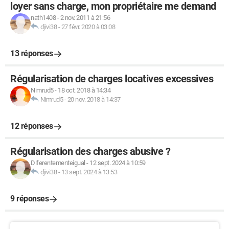
loyer sans charge, mon propriétaire me demand
nath1408
-
2 nov. 2011 à 21:56
djivi38
-
27 févr. 2020 à 03:08
13 réponses
Régularisation de charges locatives excessives
Nimrud5
-
18 oct. 2018 à 14:34
Nimrud5
-
20 nov. 2018 à 14:37
12 réponses
Régularisation des charges abusive ?
Diferentementeigual
-
12 sept. 2024 à 10:59
djivi38
-
13 sept. 2024 à 13:53
9 réponses