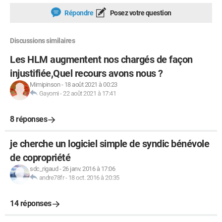
Répondre
Posez votre question
Discussions similaires
Les HLM augmentent nos chargés de façon
injustifiée,Quel recours avons nous ?
Mimipinson
-
18 août 2021 à 00:23
Gayomi
-
22 août 2021 à 17:41
8 réponses
je cherche un logiciel simple de syndic bénévole
de copropriété
sdc_rigaud
-
26 janv. 2016 à 17:06
andre78fr
-
18 oct. 2016 à 20:35
14 réponses