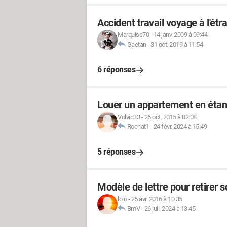
Accident travail voyage à l'étr
Marquise70
-
14 janv. 2009 à 09:44
Gaetan
-
31 oct. 2019 à 11:54
6 réponses
Louer un appartement en étant
Volvic33
-
26 oct. 2015 à 02:08
Rochat1
-
24 févr. 2024 à 15:49
5 réponses
Modèle de lettre pour retirer s
lolo
-
25 avr. 2016 à 10:35
BmV
-
26 juil. 2024 à 13:45