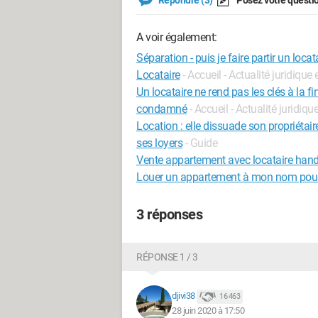
Répondre (3)
Posez votre questi
A voir également:
Séparation - puis je faire partir un lo
Locataire
- Accueil - Actualité juridique 
Un locataire ne rend pas les clés à la fin
condamné
- Accueil - Actualité juridiqu
Location : elle dissuade son propriétai
ses loyers
- Guide
Vente appartement avec locataire han
Louer un appartement à mon nom pour 
3 réponses
RÉPONSE 1 / 3
djivi38
16 463
28 juin 2020 à 17:50