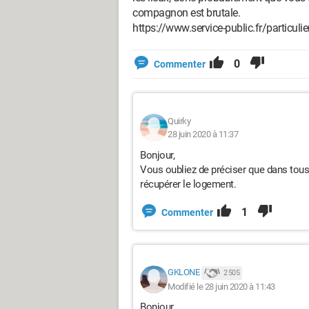
compagnon est brutale.
https://www.service-public.fr/particuli
0
Commenter
Quirky
28 juin 2020 à 11:37
Bonjour,
Vous oubliez de préciser que dans tous le
récupérer le logement.
1
Commenter
GKLONE
2 505
Modifié le 28 juin 2020 à 11:43
Bonjour