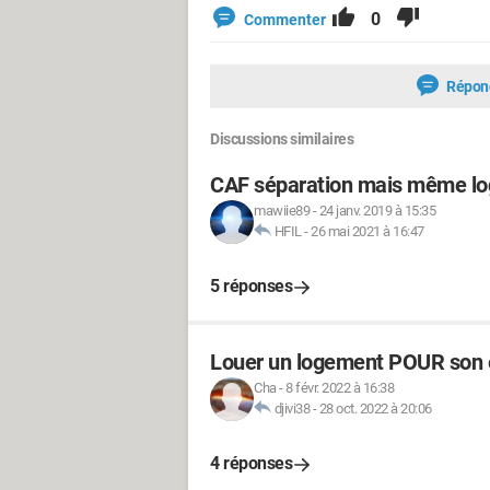
0
Commenter
Répon
Discussions similaires
CAF séparation mais même l
mawiie89
-
24 janv. 2019 à 15:35
HFIL
-
26 mai 2021 à 16:47
5 réponses
Louer un logement POUR son 
Cha
-
8 févr. 2022 à 16:38
djivi38
-
28 oct. 2022 à 20:06
4 réponses