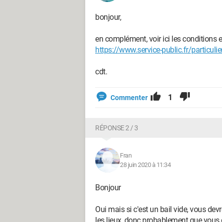
bonjour,
en complément, voir ici les conditions 
https://www.service-public.fr/particuli
cdt.
1
Commenter
RÉPONSE 2 / 3
Fran
28 juin 2020 à 11:34
Bonjour
Oui mais si c'est un bail vide, vous dev
les lieux, donc probablement que vous de