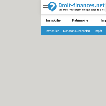
Immobilier
Patrimoine
Im
Immobilier
Donation-Succession
Impôt