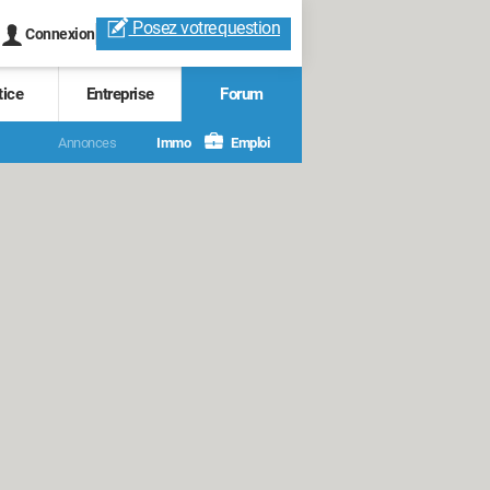
Posez votre
question
Connexion
tice
Entreprise
Forum
Annonces
Immo
Emploi