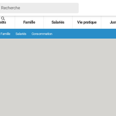
pôts
Famille
Salariés
Vie pratique
Jus
Famille
Salariés
Consommation