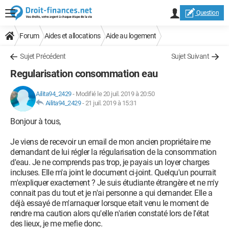
Question
Forum
Aides et allocations
Aide au logement
Sujet Précédent
Sujet Suivant
Regularisation consommation eau
Ailita94_2429
-
Modifié le 20 juil. 2019 à 20:50
Ailita94_2429
-
21 juil. 2019 à 15:31
Bonjour à tous,
Je viens de recevoir un email de mon ancien propriétaire me
demandant de lui régler la régularisation de la consommation
d'eau. Je ne comprends pas trop, je payais un loyer charges
incluses. Elle m'a joint le document ci-joint. Quelqu'un pourrait
m'expliquer exactement ? Je suis étudiante étrangère et ne m'y
connait pas du tout et je n'ai personne a qui demander. Elle a
déjà essayé de m'arnaquer lorsque etait venu le moment de
rendre ma caution alors qu'elle n'arien constaté lors de l'état
des lieux, je me mefie donc.