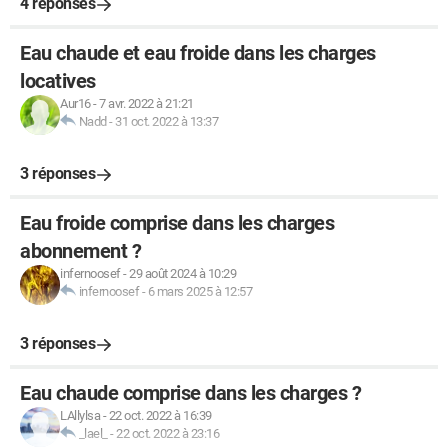
4 réponses
Eau chaude et eau froide dans les charges
locatives
Aur16
-
7 avr. 2022 à 21:21
Nadd
-
31 oct. 2022 à 13:37
3 réponses
Eau froide comprise dans les charges
abonnement ?
infernoosef
-
29 août 2024 à 10:29
infernoosef
-
6 mars 2025 à 12:57
3 réponses
Eau chaude comprise dans les charges ?
LAllylsa
-
22 oct. 2022 à 16:39
_lael_
-
22 oct. 2022 à 23:16