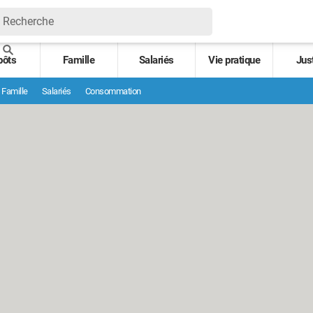
pôts
Famille
Salariés
Vie pratique
Jus
Famille
Salariés
Consommation