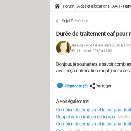
Forum
Aides et allocations
AAH / Han
Sujet Précédent
Durée de traitement caf pour 
Jessica
-
Modifié le 4 mars 2018 à 17:4
Lili -
6 oct. 2018 à 14:02
Bonjour, je souhaiterais savoir combie
avoir reçu notification mdph,merci de 
Répondre (5)
Partager
A voir également:
Combien de temps met la caf pour trai
Rappel aah combien de temps
- Meill
Combien de temps met la caf pour trait
Caf
- Accueil - Actualité juridique et fin