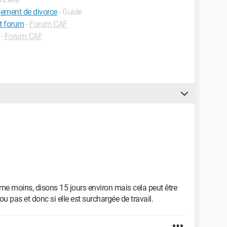
gement de divorce
- Guide
nt forum
-
Forum CAF
-
Forum CAF
e moins, disons 15 jours environ mais cela peut être
ou pas et donc si elle est surchargée de travail.