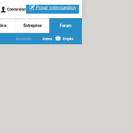
Posez votre
question
Connexion
tice
Entreprise
Forum
Annonces
Immo
Emploi