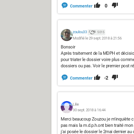
0
Commenter
zoulou33
5 015
Modifié le 29 sept. 2018 à 21:56
Bonsoir
Après traitement de la MDPH et décisio
pour triater le dossier voire plus comm
dossiers ou pas. Voir le premier post r
-2
Commenter
Lilie
30 sept. 2018 à 16:44
Merci beaucoup Zouzou je m'inquiète ca
pas mais la m.d.p.h.ont bien traité mo
j'ai posée le dossier le 2mai dernier 