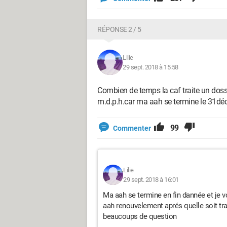
RÉPONSE 2 / 5
Lilie
29 sept. 2018 à 15:58
Combien de temps la caf traite un doss
m.d.p.h.car ma aah se termine le 31d
99
Commenter
Lilie
29 sept. 2018 à 16:01
Ma aah se termine en fin dannée et je v
aah renouvelement aprés quelle soit t
beaucoups de question