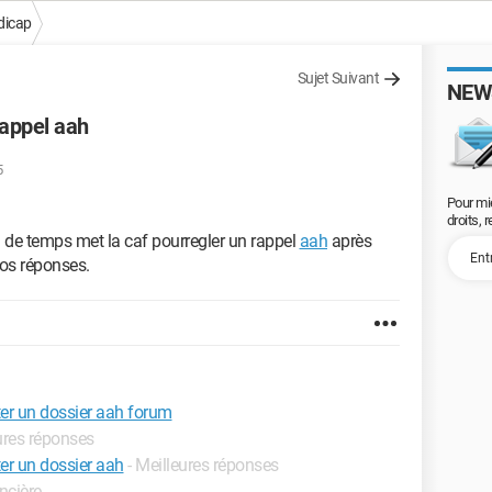
dicap
Sujet Suivant
NEW
rappel aah
5
Pour mi
droits, 
n de temps met la caf pourregler un rappel
aah
après
vos réponses.
ter un dossier aah forum
eures réponses
er un dossier aah
- Meilleures réponses
ancière