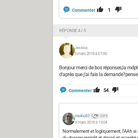
1
Commenter
RÉPONSE 4 / 5
Jessica
5 mars 2018 à 07:00
Bonjour merci de bos réponses,la mdph m
d'après que j'ai fais la demande?pense
54
Commenter
zoulou33
5 015
5 mars 2018 à 15:04
Normalement et logiiquement, l'AAh si c
du dossier remplit et dposé et accepté 