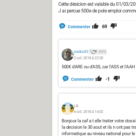
Cette désicion est valable du 01/03/2
J ai percue 500e de pole emploi comme
69
Commenter
zoulou33
5 015
2 oct. 2018 à 22:30
500€ d'ARE ou d'ASS, car l'ASS et l'AA
-1
Commenter
Lili
6 oct. 2018 à 14:02
Bonjour la caf a t elle traiter votre dos
la decision le 30 aout et ils n ont pas tr
informatique au niveau national pour le c