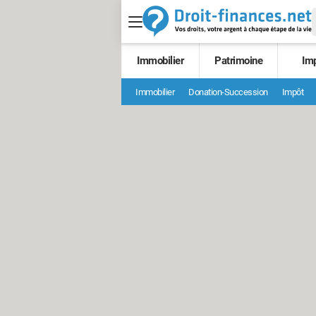
Immobilier
Patrimoine
Im
Immobilier
Donation-Succession
Impôt