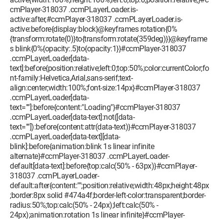
cmPlayer-318037 .ccmPLayerLoader.is-
active:after,#ccmPlayer-318037 .ccmPLayerLoader.is-
active:before{display:block}@keyframes rotation{0%
{transform:rotate(0)}to{transform:rotate(359deg)}}@keyframe
s blink{0%{opacity:.5}to{opacity:1}}#ccmPlayer-318037
.ccmPLayerLoader[data-
text]:before{position:relative;left:0;top:50%;color:currentColor;fo
nt-family:Helvetica,Arial,sans-serif;text-
align:center;width:100%;font-size:14px}#ccmPlayer-318037
.ccmPLayerLoader[data-
text=""]:before{content:"Loading"}#ccmPlayer-318037
.ccmPLayerLoader[data-text]:not([data-
text=""]):before{content:attr(data-text)}#ccmPlayer-318037
.ccmPLayerLoader[data-text][data-
blink]:before{animation:blink 1s linear infinite
alternate}#ccmPlayer-318037 .ccmPLayerLoader-
default[data-text]:before{top:calc(50% - 63px)}#ccmPlayer-
318037 .ccmPLayerLoader-
default:after{content:"";position:relative;width:48px;height:48px
;border:8px solid #474a4f;border-left-color:transparent;border-
radius:50%;top:calc(50% - 24px);left:calc(50% -
24px);animation:rotation 1s linear infinite}#ccmPlayer-