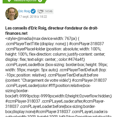
Meilleure réponse
Eric Roig
14 546
17 sept. 2018 à 18:22
Les conseils d'Eric Roig, directeur-fondateur de droit-
finances.net
<style>@media(max-device-width: 767px) {
.ccmPlayerTextTitle {display: none;} } #ccmPlayer-318037
.ccmPlayerPlaceHolder {position: absolute; width: 100%;
height: 100%; flex-direction: column; justify-content: center;
display: flex; text-align: center; ; color:#474a4f;}
.ccmPLayerLoaderBox {box-sizing: border-box; height: 59px;
width: 59px; margin: 5px auto;} .ccmPlayerTextDefault {top:
-10px; position: relative;} .ccmPlayerTextDefault:before
{content: "Chargement de votre vidéo";} #ccmPlayer-318037
.ccmPLayerLoader{color:#fff;position:relative;box-
sizing:border-
box;left:-9999px;top:-9999px;width:0;height:0;overflow:hidden;}
#ccmPlayer-318037 .ccmPLayerLoader:after,#ccmPlayer-
318037 .ccmPLayerLoader:before{box-sizing:border-
box;display:none}#ccmPlayer-318037 .ccmPLayerLoader.is-
active{width:100%;height:100%;left:0;top:0;position:relative;}#c