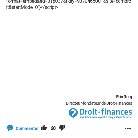
format=embed&rid=318037&rkey=9370465001&site=ccmdro
it&startMode=0"}</script>
Eric Roig
Directeur-fondateur de Droit-Finances
60
Commenter