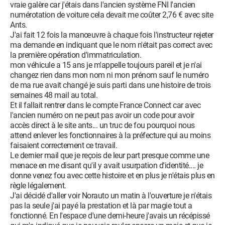
vraie galère car j'étais dans l'ancien système FNI l'ancien
numérotation de voiture cela devait me coûter 2,76 € avec site
Ants.
J'ai fait 12 fois la manœuvre à chaque fois l'instructeur rejeter
ma demande en indiquant que le nom n'était pas correct avec
la première opération d'immatriculation.
mon véhicule a 15 ans je m'appelle toujours pareil et je n'ai
changez rien dans mon nom ni mon prénom sauf le numéro
de ma rue avait changé je suis parti dans une histoire de trois
semaines 48 mail au total.
Et il fallait rentrer dans le compte France Connect car avec
l'ancien numéro on ne peut pas avoir un code pour avoir
accès direct à le site ants... un truc de fou pourquoi nous
attend enlever les fonctionnaires à la préfecture qui au moins
faisaient correctement ce travail.
Le dernier mail que je reçois de leur part presque comme une
menace en me disant qu'il y avait usurpation d'identité.... je
donne venez fou avec cette histoire et en plus je n'étais plus en
règle légalement.
J'ai décidé d'aller voir Norauto un matin à l'ouverture je n'étais
pas la seule j'ai payé la prestation et là par magie tout a
fonctionné. En l'espace d'une demi-heure j'avais un récépissé