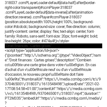
318037 .ccmPLayerLoader-default[data-half]:after{border-
right-color:transparent}#ccmPlayer-318037
.ccmPLayerLoader-default[data-inverse]:after{animation-
direction:reverse} .ccmPlayer#ccmPlayer-318037
{position:absolute;width:100%;height:100%; background-
color:#dcdcdc; background-size: cover; flex-direction: column;
justify-content: center; display: flex; text-align: center; font-
family: Roboto, sans-serif; font-size: 20px; font-weight: bold;
line-height: 26px; color: #474a4f;}</style>
"Droit finances : Cartes grises"
<script type="application/ld+json">
{"@context":"http:\/\/schema.org","@type":"VideoObject","nam
e":"Droit finances : Cartes grises","description":"Combien
co\u00fbte une carte grise dans votre r\u00e9gion. En cas
d'achat d'un v\u00e9hicule neuf ou d'un v\u00e9hicule
d'occasion, le nouveau propri\u00e9taire doit faire
\u00e9ta","thumbnailUrl":"https:\/\/media.ccmbg.com\/tc\/9
370465001\/318037\/1613548498","uploadDate":"2021-02-
17T08:54:58+01:00","contentUrl":"https:\/\/media.ccmbg.com
\/vc\/1613548498\/9370465001\/318037.mp4","duration":"
PT2M33S","embedUrl":"https:\/\/media.ccmbg.com\/media\/
?