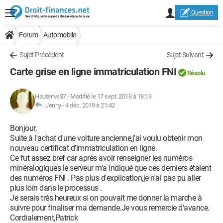
Question
Forum
Automobile
Sujet Précédent
Sujet Suivant
Carte grise en ligne immatriculation FNI
Résolu
Hauterive37
-
Modifié le 17 sept. 2018 à 18:19
Jenny -
4 déc. 2019 à 21:42
Bonjour,
Suite à l'achat d'une voiture ancienne,j'ai voulu obtenir mon
nouveau certificat d'immatriculation en ligne.
Ce fut assez bref car après avoir renseigner les numéros
minéralogiques le serveur m'a indiqué que ces derniers étaient
des numéros FNI . Pas plus d'explication,je n'ai pas pu aller
plus loin dans le processus .
Je serais trés heureux si on pouvait me donner la marche à
suivre pour finaliser ma demande.Je vous remercie d'avance.
Cordialement,Patrick