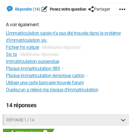
Répondre (14)
Posez votre question
Partager
A voir également:
L’immatriculation saisie n’a pas été trouvée dans le système
d’immatriculation siv.
Fichier fni voiture
- Meilleures réponses
Siv tp
- Meilleures réponses
Immatriculation suspendue
Plaque immatriculation 989
✓
Plaque immatriculation remorque carton
✓
Utiliser une carte bancaire trouvée forum
Quelqu'un a relevé ma plaque d'immatriculation
14 réponses
RÉPONSE 1 / 14