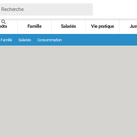
pôts
Famille
Salariés
Vie pratique
Jus
Famille
Salariés
Consommation