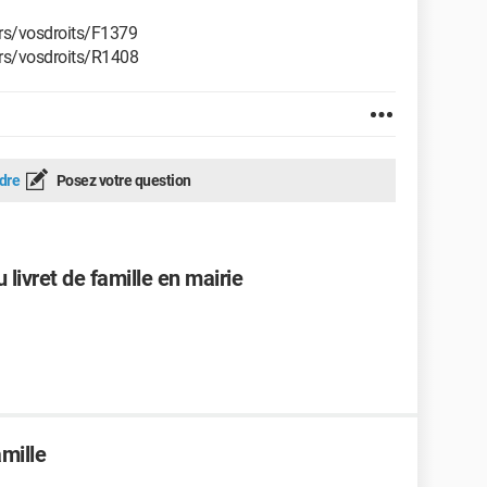
iers/vosdroits/F1379
iers/vosdroits/R1408
dre
Posez votre question
 livret de famille en mairie
amille