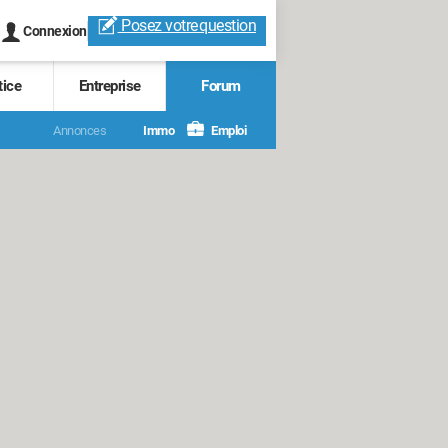
Posez votre
question
Connexion
tice
Entreprise
Forum
Annonces
Immo
Emploi