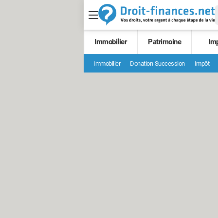
Immobilier
Patrimoine
Im
Immobilier
Donation-Succession
Impôt