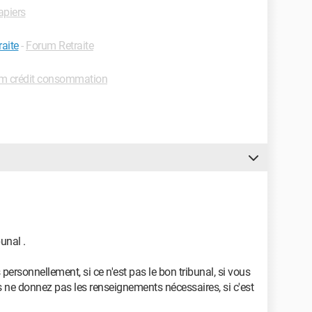
apiers
raite
-
Forum Retraite
m crédit consommation
unal .
 personnellement, si ce n'est pas le bon tribunal, si vous
ous ne donnez pas les renseignements nécessaires, si c'est