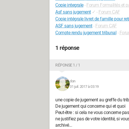
Copie integrale
-
Forum Formalités et p
Asf sans jugement
✓
-
Forum CAF
Copie intégrale livret de famille pour ret
ASF sans jugement
-
Forum CAF
Compte rendu jugement tribunal
-
Foru
1 réponse
RÉPONSE 1 / 1
don
31 juil. 2017 à 03:19
une copie de jugement au greffe du trib
De jugement qui concerne qui et quoi
Peut-être : si cela ne vous concerne pas
ne justifiez pas de votre identité, si v
archivé...