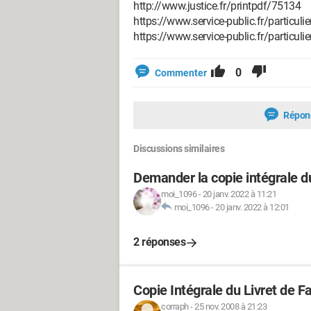
http://www.justice.fr/printpdf/75134
https://www.service-public.fr/particul
https://www.service-public.fr/particul
0
Commenter
Répon
Discussions similaires
Demander la copie intégrale du
moi_1096
-
20 janv. 2022 à 11:21
moi_1096
-
20 janv. 2022 à 12:01
2 réponses
Copie Intégrale du Livret de F
corraph
-
25 nov. 2008 à 21:23