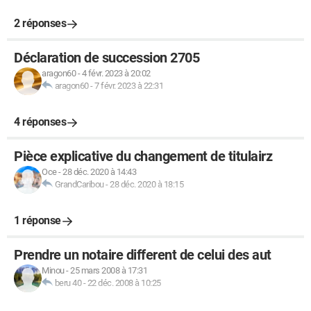
2 réponses
Déclaration de succession 2705
aragon60
-
4 févr. 2023 à 20:02
aragon60
-
7 févr. 2023 à 22:31
4 réponses
Pièce explicative du changement de titulairz
Oce
-
28 déc. 2020 à 14:43
GrandCaribou
-
28 déc. 2020 à 18:15
1 réponse
Prendre un notaire different de celui des aut
Minou
-
25 mars 2008 à 17:31
beru 40
-
22 déc. 2008 à 10:25