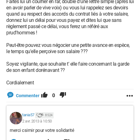
Faites lui un courrier en rar, doublé d'une lettre simple (après lui
en avoir parler de vive voix) ou vous lui rappelez ses devoirs
quand au respect des accords du contrat liés à votre salaire,
donnez lui un délai pour vous payez et dites lui que sans
règlement passé ce délai, vous ferez un référé aux
prud'hommes !
Peut-être pouvez vous négocier une petite avance en espèce,
le temps qu'elle perçoive son salaire ???
Soyez vigilante, que souhaite t' elle faire concernant la garde
de son enfant dorénavant ??
Cordialement
0
Commenter
tania57
8 524
2 avr. 2013 à 10:50
merci csimir pour votre solidarité