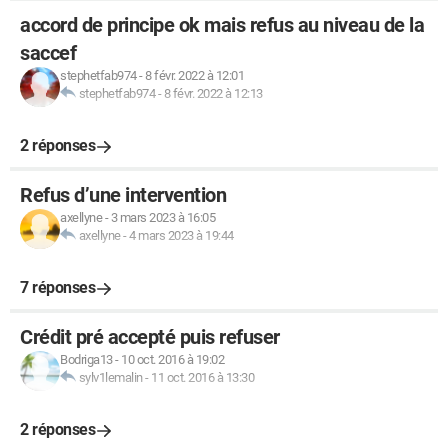
accord de principe ok mais refus au niveau de la
saccef
stephetfab974
-
8 févr. 2022 à 12:01
stephetfab974
-
8 févr. 2022 à 12:13
2 réponses
Refus d’une intervention
axellyne
-
3 mars 2023 à 16:05
axellyne
-
4 mars 2023 à 19:44
7 réponses
Crédit pré accepté puis refuser
Bodriga13
-
10 oct. 2016 à 19:02
sylv1lemalin
-
11 oct. 2016 à 13:30
2 réponses