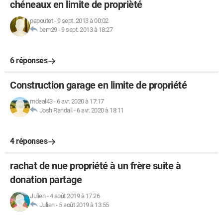
chéneaux en limite de proprièté
papoutet
-
9 sept. 2013 à 00:02
bern29
-
9 sept. 2013 à 18:27
6 réponses
Construction garage en limite de propriété
mdeal43
-
6 avr. 2020 à 17:17
Josh Randall
-
6 avr. 2020 à 18:11
4 réponses
rachat de nue propriété à un frère suite à
donation partage
Julien
-
4 août 2019 à 17:26
Julien
-
5 août 2019 à 13:55