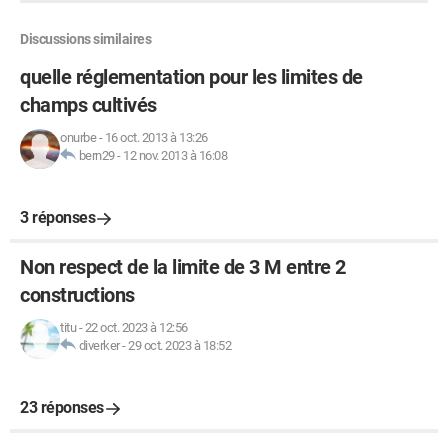
Discussions similaires
quelle réglementation pour les limites de
champs cultivés
onurbe
-
16 oct. 2013 à 13:26
bern29
-
12 nov. 2013 à 16:08
3 réponses
Non respect de la limite de 3 M entre 2
constructions
titu
-
22 oct. 2023 à 12:56
diverker
-
29 oct. 2023 à 18:52
23 réponses