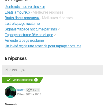
J'entends mes voisins ken
Ebats amoureux
- Meilleures réponses
Bruits ébats amoureux
- Meilleures réponses
Lettre tapage nocturne
Signaler tapage nocturne par sms
✓
Tapage nocturne fête de village
✓
Amende tapage nocturne
Un invité reçoit une amende pour tapage nocturne
6 réponses
RÉPONSE 1 / 6
Meilleure réponse
kasom
8 914
13 févr. 2011 à 19:14
Bonsoir