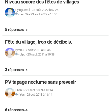
Niveau sonore des fêtes de villages
FlyingSmall
-
23 août 2022 à 07:24
bern29
-
23 août 2022 à 15:06
5 réponses
Fête du village, trop de décibels.
Lyra83
-
7 août 2011 à 01:46
dtpu
-
25 sept. 2011 à 19:38
3 réponses
PV tapage nocturne sans prevenir
julienS
-
21 sept. 2009 à 10:14
Yes
-
28 oct. 2013 à 16:14
6 réponses