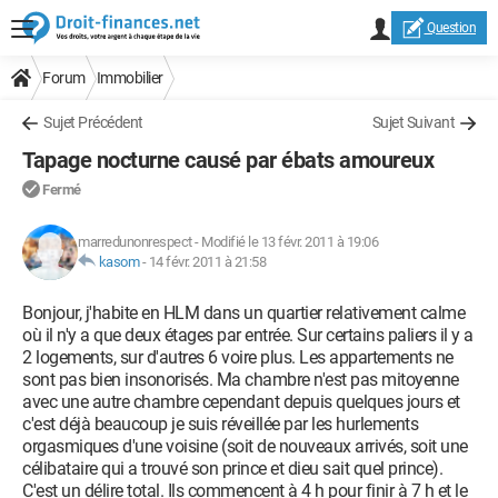
Question
Forum
Immobilier
Sujet Précédent
Sujet Suivant
Tapage nocturne causé par ébats amoureux
Fermé
marredunonrespect
-
Modifié le 13 févr. 2011 à 19:06
kasom
-
14 févr. 2011 à 21:58
Bonjour, j'habite en HLM dans un quartier relativement calme
où il n'y a que deux étages par entrée. Sur certains paliers il y a
2 logements, sur d'autres 6 voire plus. Les appartements ne
sont pas bien insonorisés. Ma chambre n'est pas mitoyenne
avec une autre chambre cependant depuis quelques jours et
c'est déjà beaucoup je suis réveillée par les hurlements
orgasmiques d'une voisine (soit de nouveaux arrivés, soit une
célibataire qui a trouvé son prince et dieu sait quel prince).
C'est un délire total. Ils commencent à 4 h pour finir à 7 h et le