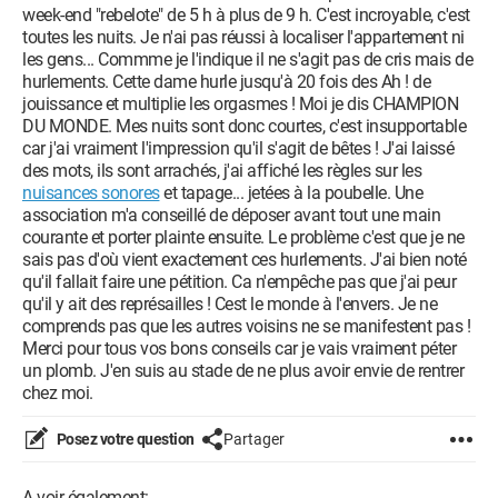
week-end "rebelote" de 5 h à plus de 9 h. C'est incroyable, c'est
toutes les nuits. Je n'ai pas réussi à localiser l'appartement ni
les gens... Commme je l'indique il ne s'agit pas de cris mais de
hurlements. Cette dame hurle jusqu'à 20 fois des Ah ! de
jouissance et multiplie les orgasmes ! Moi je dis CHAMPION
DU MONDE. Mes nuits sont donc courtes, c'est insupportable
car j'ai vraiment l'impression qu'il s'agit de bêtes ! J'ai laissé
des mots, ils sont arrachés, j'ai affiché les règles sur les
nuisances sonores
et tapage... jetées à la poubelle. Une
association m'a conseillé de déposer avant tout une main
courante et porter plainte ensuite. Le problème c'est que je ne
sais pas d'où vient exactement ces hurlements. J'ai bien noté
qu'il fallait faire une pétition. Ca n'empêche pas que j'ai peur
qu'il y ait des représailles ! Cest le monde à l'envers. Je ne
comprends pas que les autres voisins ne se manifestent pas !
Merci pour tous vos bons conseils car je vais vraiment péter
un plomb. J'en suis au stade de ne plus avoir envie de rentrer
chez moi.
Posez votre question
Partager
A voir également: