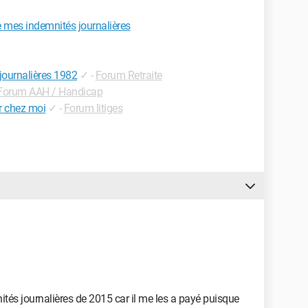
es indemnités journalières
 journalières 1982
✓
-
Forum Retraite
Forum AAH / Handicap
r chez moi
✓
-
Forum litiges
és journalières de 2015 car il me les a payé puisque