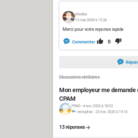
phoebe
13 mai 2009 à 15:26
Merci pour votre reponse rapide
0
Commenter
Répon
Discussions similaires
Mon employeur me demande de
CPAM
PR40
-
4 nov. 2020 à 18:02
nenuphar.
-
23 nov. 2020 à 15:14
13 réponses