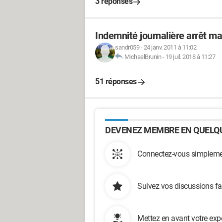
3 réponses
Indemnité journalière arrêt m
sandr059
-
24 janv. 2011 à 11:02
MichaelBrunin
-
19 juil. 2018 à 11:27
51 réponses
DEVENEZ MEMBRE EN QUELQU
Connectez-vous simplemen
Suivez vos discussions fa
Mettez en avant votre exp