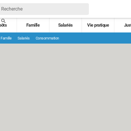
pôts
Famille
Salariés
Vie pratique
Jus
Famille
Salariés
Consommation