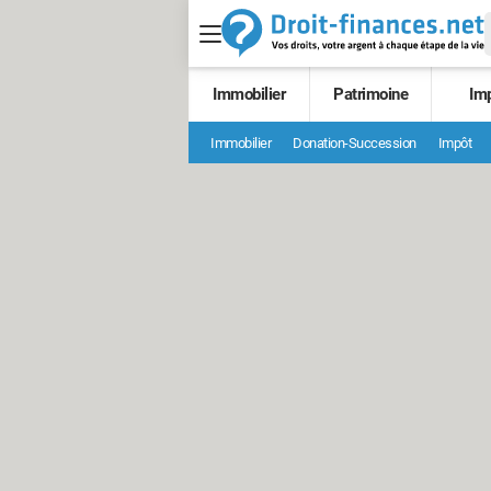
Immobilier
Patrimoine
Im
Immobilier
Donation-Succession
Impôt