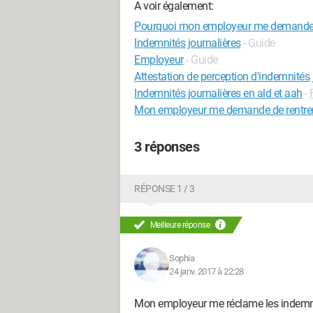
A voir également:
Pourquoi mon employeur me demande m
Indemnités journalières
- Guide
Employeur
- Guide
Attestation de perception d'indemnités
Indemnités journalières en ald et aah
-
Mon employeur me demande de rentre
3 réponses
RÉPONSE 1 / 3
Meilleure réponse
Sophia
24 janv. 2017 à 22:28
Mon employeur me réclame les indemnit