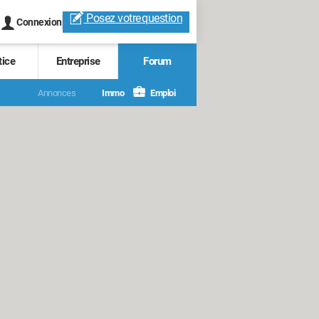
Posez votre
question
Connexion
tice
Entreprise
Forum
Annonces
Immo
Emploi