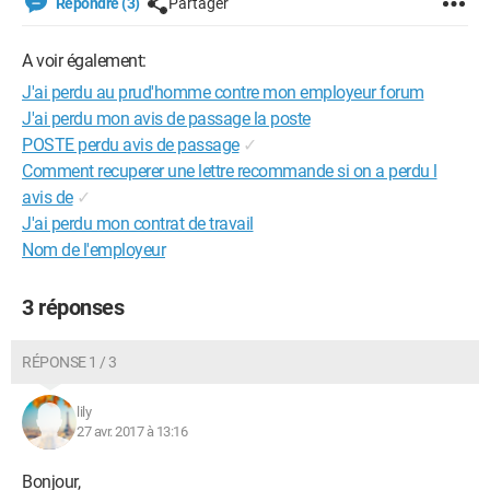
Répondre (3)
Partager
A voir également:
J'ai perdu au prud'homme contre mon employeur forum
J'ai perdu mon avis de passage la poste
POSTE perdu avis de passage
✓
Comment recuperer une lettre recommande si on a perdu l
avis de
✓
J'ai perdu mon contrat de travail
Nom de l'employeur
3 réponses
RÉPONSE 1 / 3
lily
27 avr. 2017 à 13:16
Bonjour,