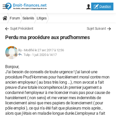
Question
Forum
Salariés
Litiges
Sujet Précédent
Sujet Suivant
Perdu ma procédure aux prud'hommes
lily
-
Modifié le 27 avr. 2017 à 12:56
Tulip -
1 juil. 2020 à 14:17
Bonjour,
J'ai besoin de conseils de toute urgence ! j'ai lancé une
procédure Prud'Hommes pour harcèlement moral contre mon
ancien employeur ( au bras très long ...), mon avocat a fait
preuve d'une totale incompétence.Un premier jugement a
condamné l'employeur à me licencier mais pas pour cause de
harcèlement ( non sens) et me verser mes indemnités de
licenciement ainsi que mes papiers de licenciement ( pour
pôle emploi ), ce qui n'a été fait que plusieurs mois après ,
alors que j'étais en maladie longue durée.L'employeur a fait