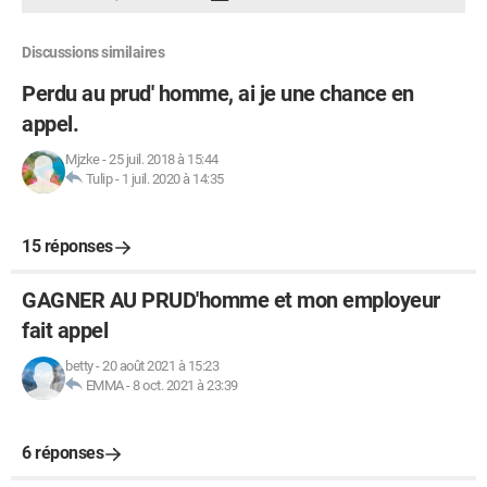
Discussions similaires
Perdu au prud' homme, ai je une chance en
appel.
Mjzke
-
25 juil. 2018 à 15:44
Tulip
-
1 juil. 2020 à 14:35
15 réponses
GAGNER AU PRUD'homme et mon employeur
fait appel
betty
-
20 août 2021 à 15:23
EMMA
-
8 oct. 2021 à 23:39
6 réponses