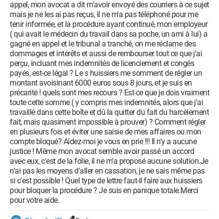
appel, mon avocat a dit m'avoir envoyé des courriers à ce sujet
mais je ne les ai pas reçus, il ne m'a pas téléphoné pour me
tenir informée, et la procédure ayant continué, mon employeur
( qui avait le médecin du travail dans sa poche, un ami à lui) a
gagné en appel et le tribunal a tranché, on me réclame des
dommages et intérêts et aussi de rembourser tout ce que j'ai
perçu, incluant mes indemnités de licenciement et congés
payés, est-ce légal ? Le s huissiers me somment de régler un
montant avoisinant 6000 euros sous 8 jours, et je suis en
précarité ! quels sont mes recours ? Est-ce que je dois vraiment
toute cette somme ( y compris mes indemnités, alors que j'ai
travaillé dans cette boîte et dû la quitter du fait du harcèlement
fait, mais quasiment impossible à prouver) ? Comment régler
en plusieurs fois et éviter une saisie de mes affaires ou mon
compte bloqué? Aidez-moi je vous en prie !!! Il n'y a aucune
justice ! Même mon avocat semble avoir passé un accord
avec eux, c'est de la folie, il ne m'a proposé aucune solution.Je
n'ai pas les moyens d'aller en cassation, je ne sais même pas
si c'est possible ! Quel type de lettre faut-il faire aux huissiers
pour bloquer la procédure ? Je suis en panique totale.Merci
pour votre aide.