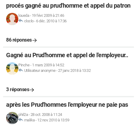
procés gagné au prud'homme et appel du patron
loueda
-
19 févr. 2009 à 21:46
cloclo
-
6 déc. 2010 à 17:36
86 réponses
Gagné au Prud'homme et appel de l'employeur..
Pinche
-
1 mars 2009 à 14:52
Utilisateur anonyme
-
27 janv. 2018 à 13:32
3 réponses
après les Prud'hommes l'employeur ne paie pas
phil2a
-
28 oct. 2008 à 11:24
malika
-
12 nov. 2010 à 13:59