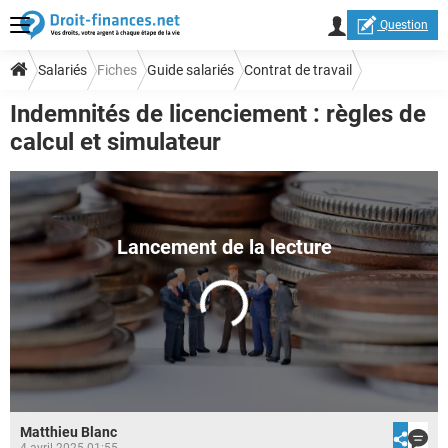
Question
Salariés
Fiches
Guide salariés
Contrat de travail
Indemnités de licenciement : règles de
Licenciement-Démission
calcul et simulateur
Matthieu Blanc
4 avril 2025 01:55