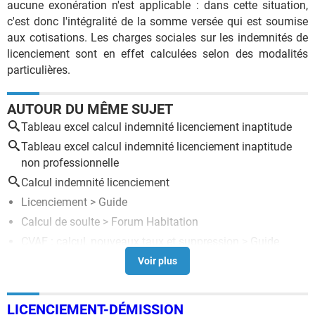
aucune exonération n'est applicable : dans cette situation,
c'est donc l'intégralité de la somme versée qui est soumise
aux cotisations. Les charges sociales sur les indemnités de
licenciement sont en effet calculées selon des modalités
particulières.
AUTOUR DU MÊME SUJET
Tableau excel calcul indemnité licenciement inaptitude
Tableau excel calcul indemnité licenciement inaptitude
non professionnelle
Calcul indemnité licenciement
Licenciement
> Guide
Calcul de soulte
>
Forum Habitation
CVAE : calcul, nouveaux taux et suppression
> Guide
Calcul soulte et apport personnel
>
Forum Immobilier
Retraite : coefficients de revalorisation des salaires en
2026
> Guide
LICENCIEMENT-DÉMISSION