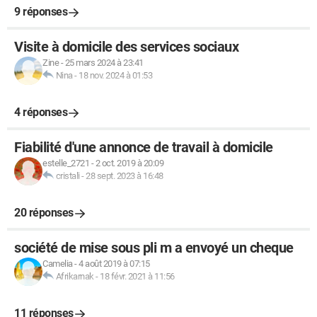
9 réponses
Visite à domicile des services sociaux
Zine
-
25 mars 2024 à 23:41
Nina
-
18 nov. 2024 à 01:53
4 réponses
Fiabilité d'une annonce de travail à domicile
estelle_2721
-
2 oct. 2019 à 20:09
cristali
-
28 sept. 2023 à 16:48
20 réponses
société de mise sous pli m a envoyé un cheque
Camelia
-
4 août 2019 à 07:15
Afrikarnak
-
18 févr. 2021 à 11:56
11 réponses