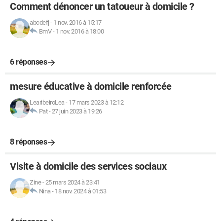
Comment dénoncer un tatoueur à domicile ?
abcdefj
-
1 nov. 2016 à 15:17
BmV
-
1 nov. 2016 à 18:00
6 réponses
mesure éducative à domicile renforcée
LearibeiroLea
-
17 mars 2023 à 12:12
Pat
-
27 juin 2023 à 19:26
8 réponses
Visite à domicile des services sociaux
Zine
-
25 mars 2024 à 23:41
Nina
-
18 nov. 2024 à 01:53