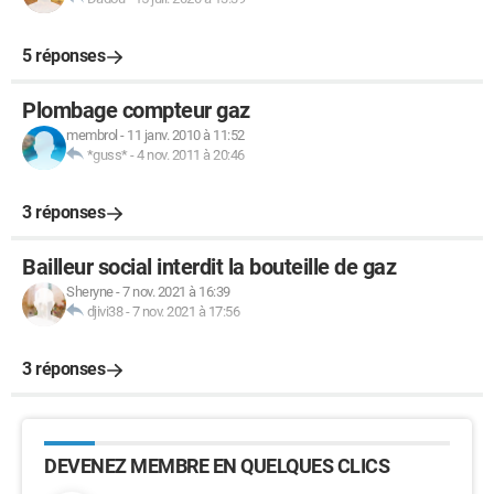
5 réponses
Plombage compteur gaz
membrol
-
11 janv. 2010 à 11:52
*guss*
-
4 nov. 2011 à 20:46
3 réponses
Bailleur social interdit la bouteille de gaz
Sheryne
-
7 nov. 2021 à 16:39
djivi38
-
7 nov. 2021 à 17:56
3 réponses
DEVENEZ MEMBRE EN QUELQUES CLICS