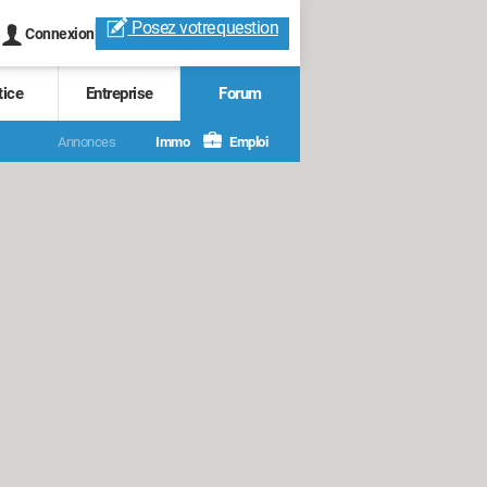
Posez votre
question
Connexion
tice
Entreprise
Forum
Annonces
Immo
Emploi