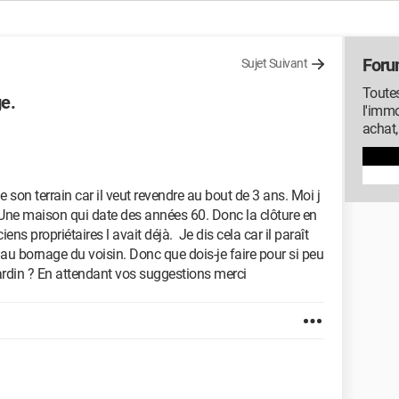
Foru
Sujet Suivant
Toutes
e.
l'immo
achat,
 son terrain car il veut revendre au bout de 3 ans. Moi j
ne maison qui date des années 60. Donc la clôture en
ns propriétaires l avait déjà. Je dis cela car il paraît
 au bornage du voisin. Donc que dois-je faire pour si peu
ardin ? En attendant vos suggestions merci