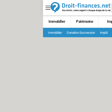
Immobilier
Patrimoine
Im
Immobilier
Donation-Succession
Impôt