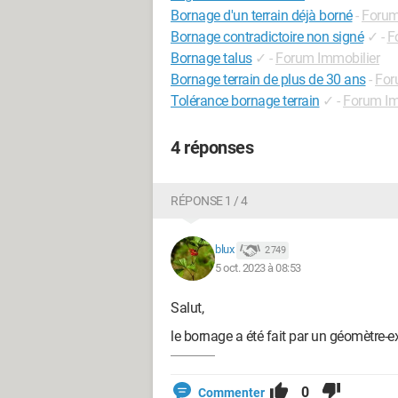
Bornage d'un terrain déjà borné
-
Forum
Bornage contradictoire non signé
✓
-
F
Bornage talus
✓
-
Forum Immobilier
Bornage terrain de plus de 30 ans
-
For
Tolérance bornage terrain
✓
-
Forum Im
4 réponses
RÉPONSE 1 / 4
blux
2 749
5 oct. 2023 à 08:53
Salut,
le bornage a été fait par un géomètre-e
0
Commenter