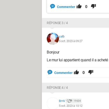
0
Commenter
RÉPONSE 3 / 4
y.alb
5 oct. 2023 à 09:27
Bonjour
Le mur lui appartient quand il a acheté
0
Commenter
RÉPONSE 4 / 4
BmV
19 634
5 oct. 2023 à 10:12