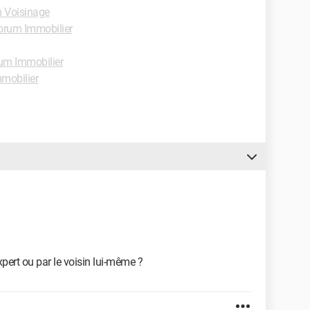
 Voisinage
orum Immobilier
um Immobilier
mobilier
xpert ou par le voisin lui-même ?