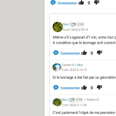
0
Commenter
blux
2 749
5 oct. 2023 à 09:19
Même s'il s'agissait d'1 mn, votre mur d
A condition que le bornage soit correct
0
Commenter
Terrien16
>
blux
5 oct. 2023 à 10:13
Si le bornage à été fait par un géomètre 
0
Commenter
blux
>
Terrien16
2 749
5 oct. 2023 à 11:38
C'est justement l'objet de ma première 