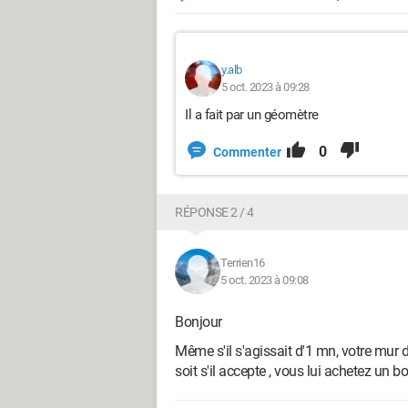
y.alb
5 oct. 2023 à 09:28
Il a fait par un géomètre
0
Commenter
RÉPONSE 2 / 4
Terrien16
5 oct. 2023 à 09:08
Bonjour
Même s'il s'agissait d'1 mn, votre mur d
soit s'il accepte , vous lui achetez un b