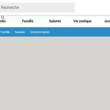
pôts
Famille
Salariés
Vie pratique
Jus
Famille
Salariés
Consommation