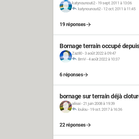
katynounou62
-
19 sept. 2011 à 13:06
katynounou62
-
12 oct. 2011 à 11:45
19 réponses
Bornage terrain occupé depuis
Zaz80
-
3 août 2022 à 09:47
BmV
-
4 août 2022 à 10:37
6 réponses
bornage sur terrain déjà clotur
alisai
-
21 juin 2008 à 19:39
loulou
-
19 oct. 2017 à 16:36
22 réponses