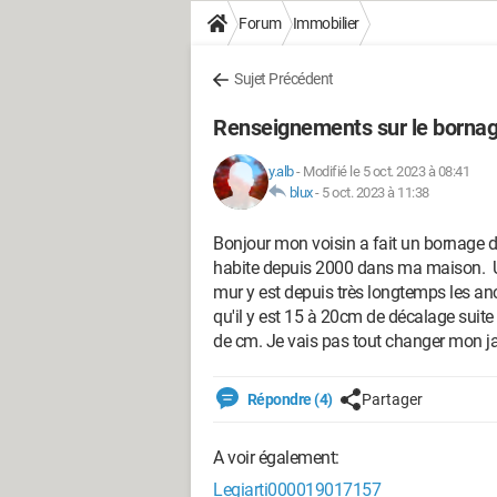
Forum
Immobilier
Sujet Précédent
Renseignements sur le bornag
y.alb
-
Modifié le 5 oct. 2023 à 08:41
blux
-
5 oct. 2023 à 11:38
Bonjour mon voisin a fait un bornage de
habite depuis 2000 dans ma maison. U
mur y est depuis très longtemps les ancie
qu'il y est 15 à 20cm de décalage suite
de cm. Je vais pas tout changer mon j
Répondre (4)
Partager
A voir également:
Legiarti000019017157