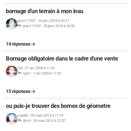
bornage d'un terrain à mon insu
jean111947
-
16 janv. 2018 à 23:17
jean111947
-
29 janv. 2018 à 08:30
14 réponses
Bornage obligatoire dans le cadre d'une vente
Cel
-
21 avr. 2008 à 11:42
Igor1
-
1 avr. 2009 à 11:35
15 réponses
ou puis-je trouver des bornes de géometre
sojette
-
28 mars 2013 à 17:19
BmV
-
28 mars 2013 à 22:57