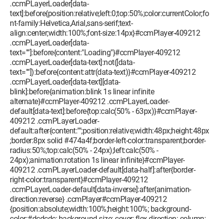
.ccmPLayerLoader[data-
text]:before{position:relative;left:0;top:50%;color:currentColor;fo
nt-family:Helvetica,Arial,sans-serif;text-
align:center;width:100%;font-size:14px}#ccmPlayer-409212
.ccmPLayerLoader[data-
text=""]:before{content:"Loading"}#ccmPlayer-409212
.ccmPLayerLoader[data-text]:not([data-
text=""]):before{content:attr(data-text)}#ccmPlayer-409212
.ccmPLayerLoader[data-text][data-
blink]:before{animation:blink 1s linear infinite
alternate}#ccmPlayer-409212 .ccmPLayerLoader-
default[data-text]:before{top:calc(50% - 63px)}#ccmPlayer-
409212 .ccmPLayerLoader-
default:after{content:"";position:relative;width:48px;height:48px
;border:8px solid #474a4f;border-left-color:transparent;border-
radius:50%;top:calc(50% - 24px);left:calc(50% -
24px);animation:rotation 1s linear infinite}#ccmPlayer-
409212 .ccmPLayerLoader-default[data-half]:after{border-
right-color:transparent}#ccmPlayer-409212
.ccmPLayerLoader-default[data-inverse]:after{animation-
direction:reverse} .ccmPlayer#ccmPlayer-409212
{position:absolute;width:100%;height:100%; background-
color:#dcdcdc; background-size: cover; flex-direction: column;