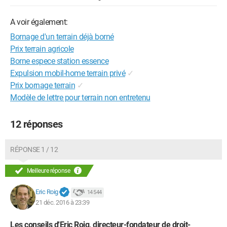
A voir également:
Bornage d'un terrain déjà borné
Prix terrain agricole
Borne espece station essence
Expulsion mobil-home terrain privé
✓
Prix bornage terrain
✓
Modèle de lettre pour terrain non entretenu
12 réponses
RÉPONSE 1 / 12
Meilleure réponse
Eric Roig
14 544
21 déc. 2016 à 23:39
Les conseils d'Eric Roig, directeur-fondateur de droit-