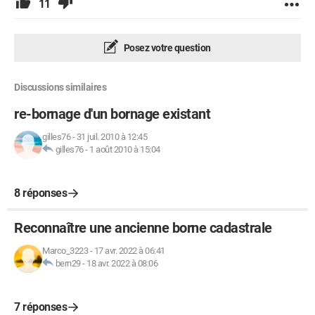
11
Posez votre question
Discussions similaires
re-bornage d'un bornage existant
gilles76
-
31 juil. 2010 à 12:45
gilles76
-
1 août 2010 à 15:04
8 réponses
Reconnaître une ancienne borne cadastrale
Marco_3223
-
17 avr. 2022 à 06:41
bern29
-
18 avr. 2022 à 08:06
7 réponses