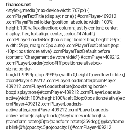
finances.net
<style>@media(max-device-width: 767px) {
.ccmPlayerTextTitle {display: none;} } #ccmPlayer-409212
.ccmPlayerPlaceHolder {position: absolute; width: 100%;
height: 100%; flex-direction: column; justify-content: center;
display: flex; text-align: center; ; color:#474a4f;}
.ccmPLayerLoaderBox {box-sizing: border-box; height: 59px;
width: 59px; margin: 5px auto;} .ccmPlayerTextDefault {top:
-10px; position: relative;} .ccmPlayerTextDefault:before
{content: "Chargement de votre vidéo";} #ccmPlayer-409212
.ccmPLayerLoader{color:#fff;position:relative;box-
sizing:border-
box;left:-9999px;top:-9999px;width:0;height:0;overflow:hidden;}
#ccmPlayer-409212 .ccmPLayerLoader:after,#ccmPlayer-
409212 .ccmPLayerLoader:before{box-sizing:border-
box;display:none}#ccmPlayer-409212 .ccmPLayerLoader.is-
active{width:100%;height:100%;left:0;top:0;position:relative;}#c
cmPlayer-409212 .ccmPLayerLoader.is-
active:after,#ccmPlayer-409212 .ccmPLayerLoader.is-
active:before{display:block}@keyframes rotation{0%
{transform:rotate(0)}to{transform:rotate(359deg)}}@keyframe
s blink{0%{opacity:.5}to{opacity:1}}#ccmPlayer-409212