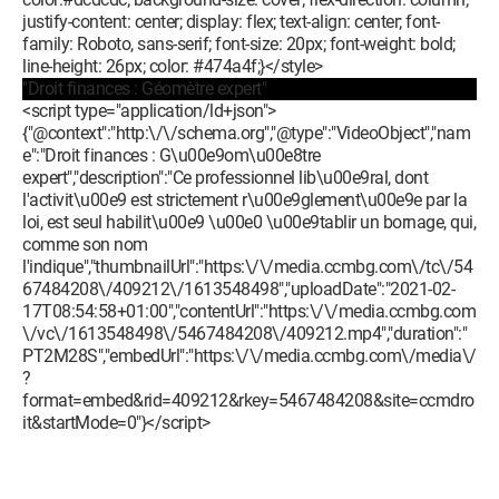
justify-content: center; display: flex; text-align: center; font-
family: Roboto, sans-serif; font-size: 20px; font-weight: bold;
line-height: 26px; color: #474a4f;}</style>
"Droit finances : Géomètre expert"
<script type="application/ld+json">
{"@context":"http:\/\/schema.org","@type":"VideoObject","nam
e":"Droit finances : G\u00e9om\u00e8tre
expert","description":"Ce professionnel lib\u00e9ral, dont
l'activit\u00e9 est strictement r\u00e9glement\u00e9e par la
loi, est seul habilit\u00e9 \u00e0 \u00e9tablir un bornage, qui,
comme son nom
l'indique","thumbnailUrl":"https:\/\/media.ccmbg.com\/tc\/54
67484208\/409212\/1613548498","uploadDate":"2021-02-
17T08:54:58+01:00","contentUrl":"https:\/\/media.ccmbg.com
\/vc\/1613548498\/5467484208\/409212.mp4","duration":"
PT2M28S","embedUrl":"https:\/\/media.ccmbg.com\/media\/
?
format=embed&rid=409212&rkey=5467484208&site=ccmdro
it&startMode=0"}</script>