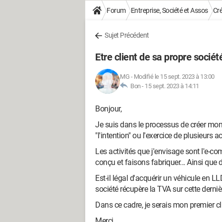
Forum
Entreprise, Société et Assos
Cré
Sujet Précédent
Etre client de sa propre sociét
MG
-
Modifié le 15 sept. 2023 à 13:00
Bon -
15 sept. 2023 à 14:11
Bonjour,
Je suis dans le processus de créer mon 
"l'intention" ou l'exercice de plusieurs ac
Les activités que j'envisage sont l'e
conçu et faisons fabriquer... Ainsi que 
Est-il légal d'acquérir un véhicule en L
société récupère la TVA sur cette derniè
Dans ce cadre, je serais mon premier cli
Merci