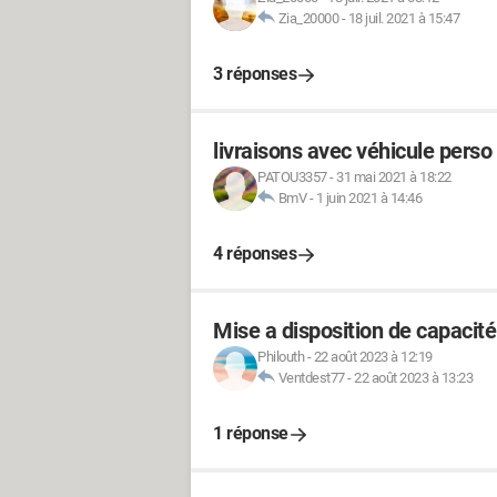
Zia_20000
-
18 juil. 2021 à 15:47
3 réponses
livraisons avec véhicule perso e
PATOU3357
-
31 mai 2021 à 18:22
BmV
-
1 juin 2021 à 14:46
4 réponses
Mise a disposition de capacité
Philouth
-
22 août 2023 à 12:19
Ventdest77
-
22 août 2023 à 13:23
1 réponse