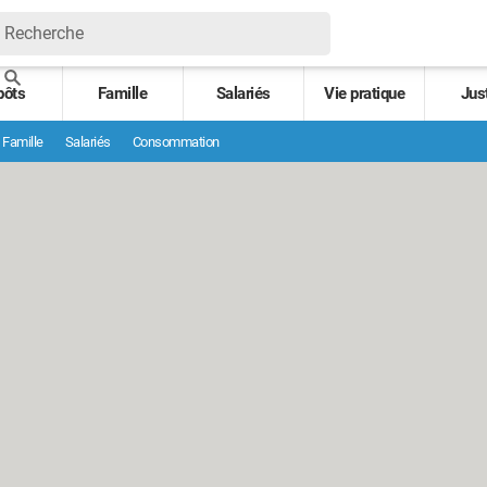
pôts
Famille
Salariés
Vie pratique
Jus
Famille
Salariés
Consommation