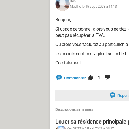
Bon
Modifié le 15 sept. 2023 à 14:13
Bonjour,
Si usage personnel, alors vous perdez le 
peut pas récupérer la TVA.
Ou alors vous facturez au particulier l
les Impôts sont très vigilent sur cette 
Cordialement
1
Commenter
Répon
Discussions similaires
Louer sa résidence principale 
Zia_20000
-
18 juil. 2021 à 08:12