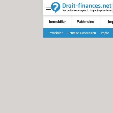
Immobilier
Patrimoine
Im
Immobilier
Donation-Succession
Impôt