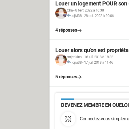
Louer un logement POUR son 
Cha
-
8 févr. 2022 à 16:38
djivi38
-
28 oct. 2022 à 20:06
4 réponses
Louer alors qu'on est propriéta
mrjenkins
-
16 juil. 2018 à 18:32
djivi38
-
17 juil. 2018 à 11:46
5 réponses
DEVENEZ MEMBRE EN QUELQU
Connectez-vous simplemen