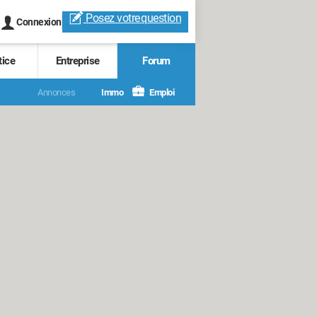
Posez votre
question
Connexion
tice
Entreprise
Forum
Annonces
Immo
Emploi