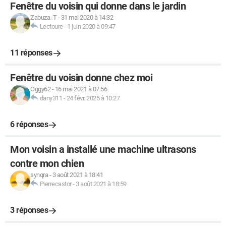
Fenêtre du voisin qui donne dans le jardin
Zabuza_T
-
31 mai 2020 à 14:32
Lectoure
-
1 juin 2020 à 09:47
11 réponses
Fenêtre du voisin donne chez moi
Oggy62
-
16 mai 2021 à 07:56
dany311
-
24 févr. 2025 à 10:27
6 réponses
Mon voisin a installé une machine ultrasons
contre mon chien
synqra
-
3 août 2021 à 18:41
Pierrecastor
-
3 août 2021 à 18:59
3 réponses