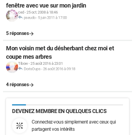
fenêtre avec vue sur mon jardin
ced
-
25 oct. 2008 à 18:46
pseudo
-
5 juin 2011 à 17:00
5 réponses
Mon voisin met du désherbant chez moi et
coupe mes arbres
Tibow
-
25 août 2016 à 23:01
DorisOups
-
26 août 2016 à 09:18
4 réponses
DEVENEZ MEMBRE EN QUELQUES CLICS
Connectez-vous simplement avec ceux qui
partagent vos intérêts