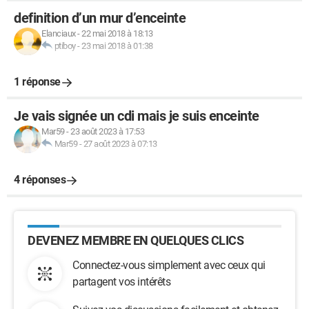
definition d’un mur d’enceinte
Elanciaux
-
22 mai 2018 à 18:13
ptiboy
-
23 mai 2018 à 01:38
1 réponse
Je vais signée un cdi mais je suis enceinte
Mar59
-
23 août 2023 à 17:53
Mar59
-
27 août 2023 à 07:13
4 réponses
DEVENEZ MEMBRE EN QUELQUES CLICS
Connectez-vous simplement avec ceux qui
partagent vos intérêts