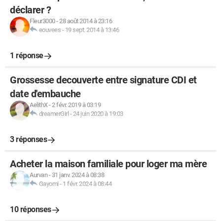
déclarer ?
Fleur3000
-
28 août 2014 à 23:16
eouvees
-
19 sept. 2014 à 13:46
1 réponse
Grossesse decouverte entre signature CDI et
date d'embauche
AelithX
-
2 févr. 2019 à 03:19
dreamerGirl
-
24 juin 2020 à 19:03
3 réponses
Acheter la maison familiale pour loger ma mère
Aurvan
-
31 janv. 2024 à 08:38
Gayomi
-
1 févr. 2024 à 08:44
10 réponses