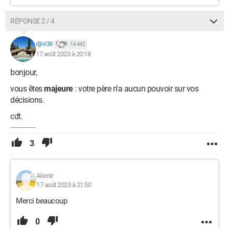
RÉPONSE 2 / 4
djivi38
16 442
17 août 2023 à 20:18
bonjour,
vous êtes
majeure
: votre père n'a aucun pouvoir sur vos
décisions.
cdt.
3
Akenir
17 août 2023 à 21:50
Merci beaucoup
0