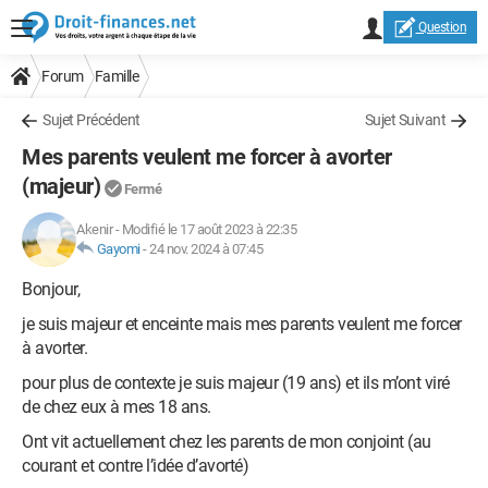
Question
Forum
Famille
Sujet Précédent
Sujet Suivant
Mes parents veulent me forcer à avorter
(majeur)
Fermé
Akenir
-
Modifié le 17 août 2023 à 22:35
Gayomi
-
24 nov. 2024 à 07:45
Bonjour,
je suis majeur et enceinte mais mes parents veulent me forcer
à avorter.
pour plus de contexte je suis majeur (19 ans) et ils m’ont viré
de chez eux à mes 18 ans.
Ont vit actuellement chez les parents de mon conjoint (au
courant et contre l’idée d’avorté)