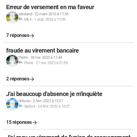
Erreur de versement en ma faveur
zeroland
-
22 mars 2010 à 17:39
Mk4
-
1 sept. 2023 à 17:09
7 réponses
fraude au virement bancaire
Pierre
-
18 nov. 2023 à 11:44
Pierre
-
21 nov. 2023 à 21:59
2 réponses
J'ai beaucoup d'absence je m'inquiète
rinkusu
-
2 févr. 2022 à 13:21
dadout
-
24 févr. 2022 à 16:27
15 réponses