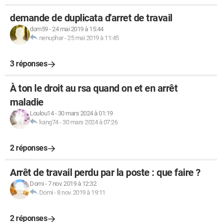
demande de duplicata d'arret de travail
dom59
-
24 mai 2019 à 15:44
nenuphar
-
25 mai 2019 à 11:45
3 réponses
À ton le droit au rsa quand on et en arrêt
maladie
Loulou14
-
30 mars 2024 à 01:19
kang74
-
30 mars 2024 à 07:26
2 réponses
Arrêt de travail perdu par la poste : que faire ?
Domi
-
7 nov. 2019 à 12:32
Domi
-
8 nov. 2019 à 19:11
2 réponses