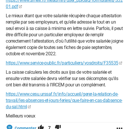
https://www.ameli.fr/fileadmin/user_upload/formulaires/S32
01.pdf
Le mieux étant que votre salariée récupère chaque attestation
remplie par ses employeurs, et qu'elle adresse le tout en un
seul envoi à sa caisse à minima en lettre suivie. Parfois, il peut
être difficile pour un particulier employeur de remplir
correctement l'attestation, d'où l'utilité que votre salariée joigne
également copie de toutes ses fiches de paie septembre,
octobre et novembre 2022.
https://www.service-public.fr/particuliers/vosdroits/F35535
La caisse calculera les droits aux ijss de votre salariée et
ensuite votre salariée devra vérifier sur ses décomptes qu'ils
ont bien été transmis à l'IRCEM pour un complément.
https://www.cesu.urssaf.fr/info/accueil/gerer-la-relation-de-
travail/les-absences-et-jours-feries/que-faire-en-cas-dabsence-
du-sal.html
Meilleurs voeux
7
Commenter