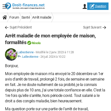
Question
Forum
Santé
Arrêt maladie
Sujet Précédent
Sujet Suivant
Arrêt maladie de mon employée de maison,
formalités
Résolu
LaBeotienne
-
Modifié le 2 janv. 2023 à 11:28
LaBeotienne
-
24 juil. 2024 à 10:22
Bonjour,
Mon employée de maison m'a envoyé le 20 décembre un 1er
avis d'arrêt de travail, prolongé 2 fois, de semaine en semaine
en fait. Je ne doute nullement de sa probité, je la connais
depuis plus de 10 ans, j'ai une totale confiance en elle. C'est la
1re fois qu'elle s'arrête, hors période covid. Tout salarié a le
droit a des congés maladie, bien heureusement.
Ma question porte sur une partie de l'arrêt de travail,