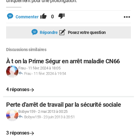
uniquement pour une prolongation.
0
Commenter
Répondre
Posez votre question
Discussions similaires
À t on la Prime Ségur en arrêt maladie CN66
Frau
-
11 févr. 2024 à 18:05
Frau
-
11 févr. 2024 à 19:54
4 réponses
Perte d'arrêt de travail par la sécurité sociale
Bobyw159
-
2 mai 2013 à 00:25
Bobyw159
-
23 juin 2013 à 20:51
3 réponses