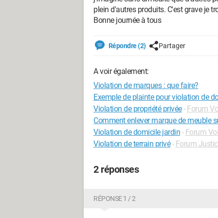
plein d'autres produits. C'est grave je tro
Bonne journée à tous
Répondre (2)
Partager
A voir également:
Violation de marques : que faire?
Exemple de plainte pour violation de d
Violation de propriété privée
-
Forum Vo
Comment enlever marque de meuble su
Violation de domicile jardin
-
Forum Voi
Violation de terrain privé
-
Forum Justic
2 réponses
RÉPONSE 1 / 2