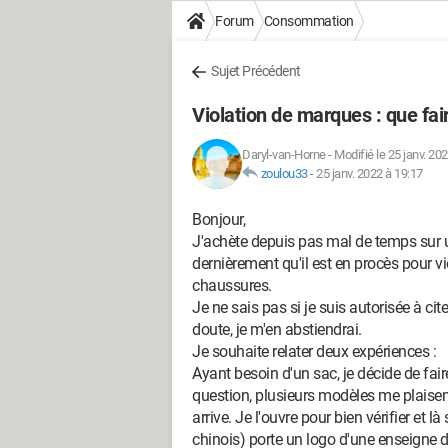
Forum
Consommation
Sujet Précédent
Violation de marques : que fai
Daryl-van-Horne
-
Modifié le 25 janv. 20
zoulou33
-
25 janv. 2022 à 19:17
Bonjour,
J'achète depuis pas mal de temps sur un
dernièrement qu'il est en procès pour 
chaussures.
Je ne sais pas si je suis autorisée à cit
doute, je m'en abstiendrai.
Je souhaite relater deux expériences :
Ayant besoin d'un sac, je décide de fai
question, plusieurs modèles me plaise
arrive. Je l'ouvre pour bien vérifier et l
chinois) porte un logo d'une enseigne d