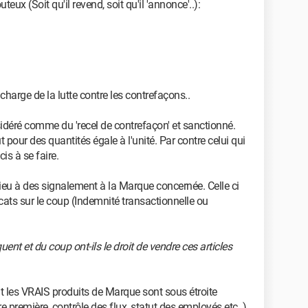
eux (Soit qu'il revend, soit qu'il 'annonce'..):
harge de la lutte contre les contrefaçons..
idéré comme du 'recel de contrefaçon' et sanctionné.
 pour des quantités égale à l'unité. Par contre celui qui
is à se faire.
ieu à des signalement à la Marque concernée. Celle ci
cats sur le coup (Indemnité transactionnelle ou
uent et du coup ont-ils le droit de vendre ces articles
nt les VRAIS produits de Marque sont sous étroite
re première, contrôle des flux, statut des employés etc..)