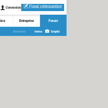
Posez votre
question
Connexion
tice
Entreprise
Forum
Annonces
Immo
Emploi