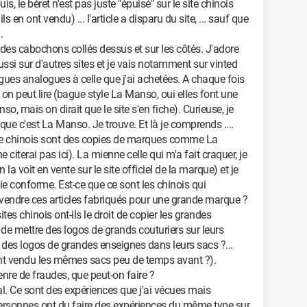
, le béret n'est pas juste "épuisé" sur le site chinois
s en ont vendu) ... l'article a disparu du site, ... sauf que
.
 des cabochons collés dessus et sur les côtés. J'adore
aussi sur d'autres sites et je vais notamment sur vinted
bagues analogues à celle que j'ai achetées. A chaque fois
on peut lire (bague style La Manso, oui elles font une
o, mais on dirait que le site s'en fiche). Curieuse, je
 que c'est La Manso. Je trouve. Et là je comprends ....
site chinois sont des copies de marques comme La
 citerai pas ici). La mienne celle qui m'a fait craquer, je
n la voit en vente sur le site officiel de la marque) et je
ie conforme. Est-ce que ce sont les chinois qui
de vendre ces articles fabriqués pour une grande marque ?
ites chinois ont-ils le droit de copier les grandes
it de mettre des logos de grands couturiers sur leurs
tre des logos de grandes enseignes dans leurs sacs ?...
nt vendu les mêmes sacs peu de temps avant ?).
nre de fraudes, que peut-on faire ?
l. Ce sont des expériences que j'ai vécues mais
 personnes ont du faire des expériences du même type sur