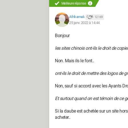
Meilleure réponse
Afrikarnak
12 169
25 janv. 2022 à 14:44
Bonjour
les sites chinois ont-ils le droit de cop
Non. Mais ils le font..
ont-ils le droit de mettre des logos de 
Non, sauf si accord avec les Ayants Droi
Et surtout quand on est témoin de ce ge
Si la daube est achetée sur un site hors
acheter..