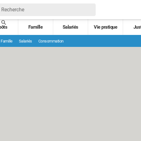
pôts
Famille
Salariés
Vie pratique
Jus
Famille
Salariés
Consommation