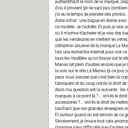
authentifiant le nom de la marque. Depuis
d'où il provient (je ne sais pas combien il
j'ai eu le temps de prendre des photos ..
Autre achat : une bague en résine avec
ce modèle. Je l'achète. Et puis je vais 
où il m'arrive d'acheter et je vois des 
que les vendeuses en mettent en vente, 
utilisation abusive de la marque La Mans
fais une recherche internet pour voir ce
tous les modèles qu'on trouve sur le 
Manso (et plein d'autres encore que je ne
la vois sur le site La Manso (à ce jour, o
peux vous assurer que c'est bien la cop
fabriquent et du coup ont-ils le droit 
Alors ma question est la suivante : les s
marques à ce point là ?... ont-ils le dro
accessoires ?... ont-ils le droit de met
(sachant que ces grandes enseignes o
Et surtout quand on est témoin de ce ge
Sincèrement, je trouve tout cela anorma
j'imagine sans difficulté que d'autres