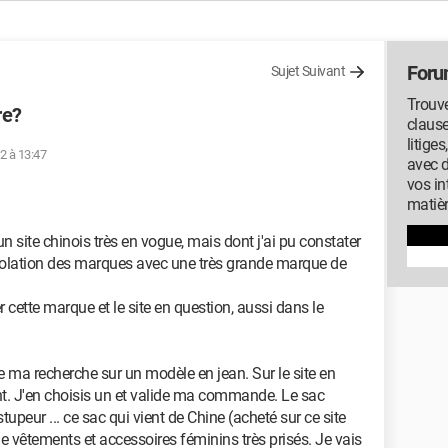
Foru
Sujet Suivant
Trouve
re?
clause
litige
22 à 13:47
avec 
vos in
matiè
 site chinois très en vogue, mais dont j'ai pu constater
violation des marques avec une très grande marque de
er cette marque et le site en question, aussi dans le
re ma recherche sur un modèle en jean. Sur le site en
nt. J'en choisis un et valide ma commande. Le sac
à stupeur ... ce sac qui vient de Chine (acheté sur ce site
e vêtements et accessoires féminins très prisés. Je vais