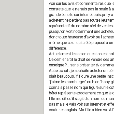
voir sur les avis et commentaires que les
constate que je ne suis pas la seule à av
grande échelle sur internet puisqu'il y
achètent ne perdent pas toutes leur te
représentatif du nombre réel de ventes 
puisqu'on voit notamment une acheteuse q
donc toute heureuse d'avoir pu l'acheter
même que celui qui a été proposé à u
différence.
Actuellement le sac en question est not
Ce dernier a t'il le droit de vendre des 
enseigne ?... sans présenter évidemmen
Autre achat : je souhaite acheter un bér
plaît beaucoup. Y figure une petite insc
"j'aime les hamburger" ou bien "baby gi
connais pas le nom qui figure sur le côté
béret représente exactement ce que je che
fille me dit qu'il s'agit d'un nom de mar
pas mais je vais voir sur internet et ef
couturier anglais. Ma fille a bien vu. A 