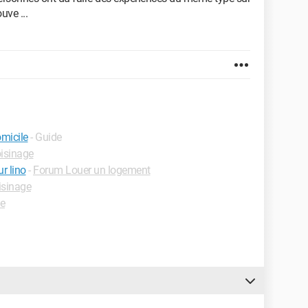
uve ...
omicile
- Guide
isinage
r lino
-
Forum Louer un logement
sinage
e