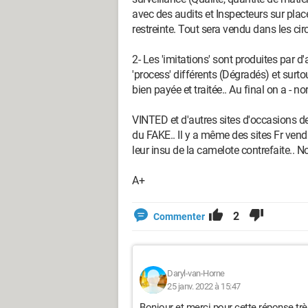
avec des audits et Inspecteurs sur place.
restreinte. Tout sera vendu dans les cir
2- Les 'imitations' sont produites par 
'process' différents (Dégradés) et sur
bien payée et traitée.. Au final on a - n
VINTED et d'autres sites d'occasions 
du FAKE.. Il y a même des sites Fr ven
leur insu de la camelote contrefaite.. N
A+
2
Commenter
Daryl-van-Horne
25 janv. 2022 à 15:47
Bonjour et merci pour cette réponse très