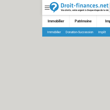
Immobilier
Patrimoine
Im
Immobilier
Donation-Succession
Impôt