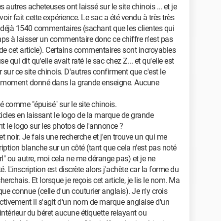
 autres acheteuses ont laissé sur le site chinois ... et je
oir fait cette expérience. Le sac a été vendu à très très
 a déjà 1540 commentaires (sachant que les clientes qui
mps à laisser un commentaire donc ce chiffre n'est pas
de cet article). Certains commentaires sont incroyables
ui dit qu'elle avait raté le sac chez Z... et qu'elle est
 sur ce site chinois. D'autres confirment que c'est le
n moment donné dans la grande enseigne. Aucune
é comme "épuisé" sur le site chinois.
articles en laissant le logo de la marque de grande
t le logo sur les photos de l'annonce ?
et noir. Je fais une recherche et j'en trouve un qui me
ription blanche sur un côté (tant que cela n'est pas noté
rl" ou autre, moi cela ne me dérange pas) et je ne
. L'inscription est discrète alors j'achète car la forme du
rchais. Et lorsque je reçois cet article, je lis le nom. Ma
que connue (celle d'un couturier anglais). Je n'y crois
fectivement il s'agit d'un nom de marque anglaise d'un
l'intérieur du béret aucune étiquette relayant ou