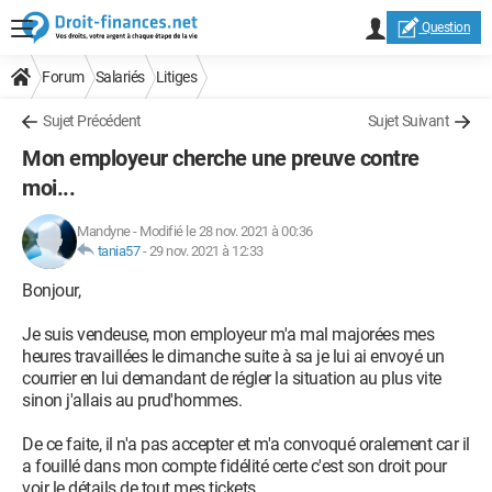
Question
Forum
Salariés
Litiges
Sujet Précédent
Sujet Suivant
Mon employeur cherche une preuve contre
moi...
Mandyne
-
Modifié le 28 nov. 2021 à 00:36
tania57
-
29 nov. 2021 à 12:33
Bonjour,
Je suis vendeuse, mon employeur m'a mal majorées mes
heures travaillées le dimanche suite à sa je lui ai envoyé un
courrier en lui demandant de régler la situation au plus vite
sinon j'allais au prud'hommes.
De ce faite, il n'a pas accepter et m'a convoqué oralement car il
a fouillé dans mon compte fidélité certe c'est son droit pour
voir le détails de tout mes tickets ...