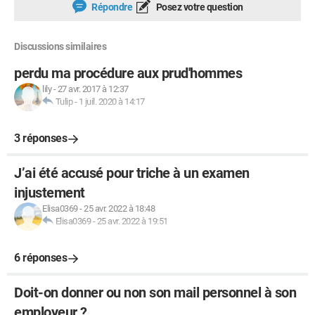
Répondre
Posez votre question
Discussions similaires
perdu ma procédure aux prud'hommes
lily
-
27 avr. 2017 à 12:37
Tulip
-
1 juil. 2020 à 14:17
3 réponses
J’ai été accusé pour triche à un examen
injustement
Elisa0369
-
25 avr. 2022 à 18:48
Elisa0369
-
25 avr. 2022 à 19:51
6 réponses
Doit-on donner ou non son mail personnel à son
employeur ?