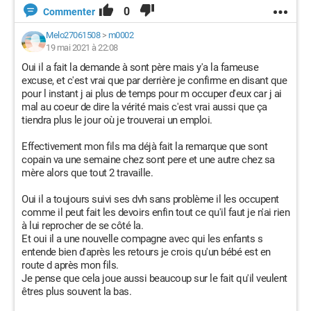
0
Commenter
Melo27061508
>
m0002
19 mai 2021 à 22:08
Oui il a fait la demande à sont père mais y'a la fameuse
excuse, et c'est vrai que par derrière je confirme en disant que
pour l instant j ai plus de temps pour m occuper d'eux car j ai
mal au coeur de dire la vérité mais c'est vrai aussi que ça
tiendra plus le jour où je trouverai un emploi.
Effectivement mon fils ma déjà fait la remarque que sont
copain va une semaine chez sont pere et une autre chez sa
mère alors que tout 2 travaille.
Oui il a toujours suivi ses dvh sans problème il les occupent
comme il peut fait les devoirs enfin tout ce qu'il faut je n'ai rien
à lui reprocher de se côté la.
Et oui il a une nouvelle compagne avec qui les enfants s
entende bien d'après les retours je crois qu'un bébé est en
route d après mon fils.
Je pense que cela joue aussi beaucoup sur le fait qu'il veulent
êtres plus souvent la bas.