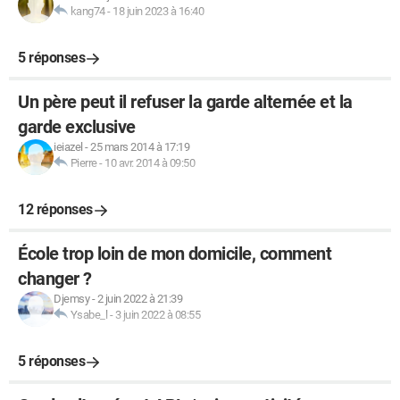
kang74
-
18 juin 2023 à 16:40
5 réponses
Un père peut il refuser la garde alternée et la
garde exclusive
ieiazel
-
25 mars 2014 à 17:19
Pierre
-
10 avr. 2014 à 09:50
12 réponses
École trop loin de mon domicile, comment
changer ?
Djemsy
-
2 juin 2022 à 21:39
Ysabe_l
-
3 juin 2022 à 08:55
5 réponses