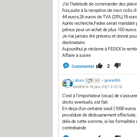
J'ai l'habitude de commander des piè
fois,suite à la reception de mon colis 
44 euros,26 euros de TVA (20%),18 euros 
Après recherche,Fedex serait mandaté p
prévus pour un achat de plus 150 euros
Je n'ai jamais été prévenu et donné po
destinataire.
Aujourdhui je réclame à FEDEX le rembo
Affaire à suivre
2
Commenter
Laburu
>
gearard06
143
Modifié le 18 janv. 2021 à 15:18
C'est à l'importateur (vous) de s'assure
droits eventuels, est fait.
En deça d'un certains seuil (1000 euros
procédure de dédouanement effectuée, de
dela de cette somme, si les formalités ne
contrebande.