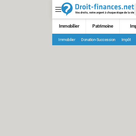
Immobilier
Patrimoine
Im
Immobilier
Donation-Succession
Impôt