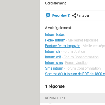
Cordialement,
Répondre (1)
Partager
A voir également:
Intrum fedex
Fedex intrum
- Meilleures réponses
Facture fedex impayée
- Meilleures ré
Intrum sfr
-
Forum Justice
Intrum edf
-
Forum Consommation
Intrum sms
-
Forum Justice
Sms intrum
-
Forum Consommation
Somme dût à intrum de EDF de 1800 e
1 réponse
RÉPONSE 1 / 1