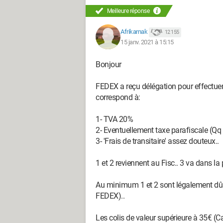
Meilleure réponse
Afrikarnak
12 155
15 janv. 2021 à 15:15
Bonjour
FEDEX a reçu délégation pour effectu
correspond à:
1- TVA 20%
2- Eventuellement taxe parafiscale (Qq 
3- 'Frais de transitaire' assez douteux..
1 et 2 reviennent au Fisc.. 3 va dans la 
Au minimum 1 et 2 sont légalement dûs
FEDEX)..
Les colis de valeur supérieure à 35€ 