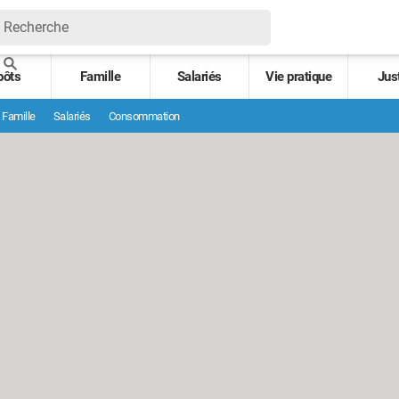
pôts
Famille
Salariés
Vie pratique
Jus
Famille
Salariés
Consommation