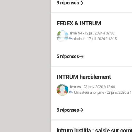
9 réponses
FEDEX & INTRUM
Himeji94
-
12 juil. 2024 à 09:38
dadout
-
17 juil. 2024 à 13:15
5 réponses
INTRUM harcèlement
Hermes
-
23 janv. 2020 à 12:46
Utilisateur anonyme
-
23 janv. 2020 à 1
3 réponses
intrum justitia : saisie sur com