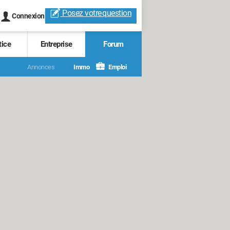
Posez votre
question
Connexion
tice
Entreprise
Forum
Annonces
Immo
Emploi