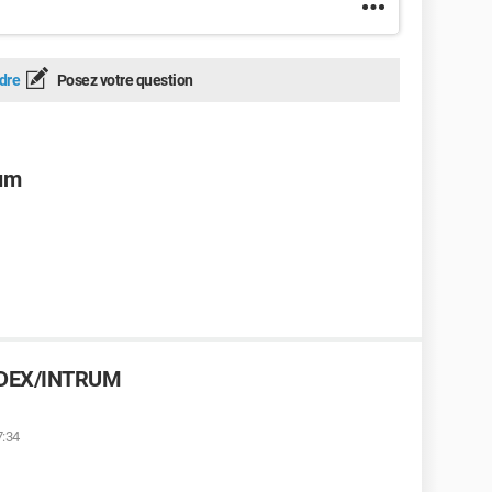
dre
Posez votre question
rum
 FEDEX/INTRUM
7:34