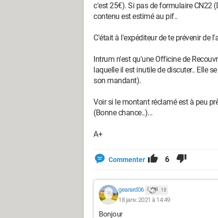
c'est 25€). Si pas de formulaire CN22 (
contenu est estimé au pif..
C'était à l'expéditeur de te prévenir de l'a
Intrum n'est qu'une Officine de Recouv
laquelle il est inutile de discuter.. Ell
son mandant).
Voir si le montant réclamé est à peu p
(Bonne chance..)...
A+
6
Commenter
gearard06
18
18 janv. 2021 à 14:49
Bonjour