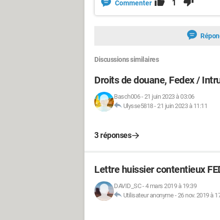
1
Commenter
Répon
Discussions similaires
Droits de douane, Fedex / Int
Basch006
-
21 juin 2023 à 03:06
Ulysse5818
-
21 juin 2023 à 11:11
3 réponses
Lettre huissier contentieux
DAVID_SC
-
4 mars 2019 à 19:39
Utilisateur anonyme
-
26 nov. 2019 à 1