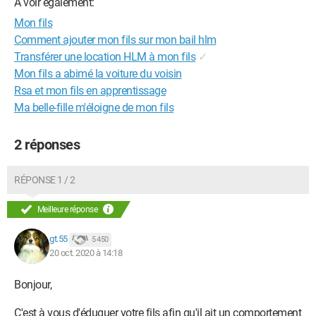
A voir également:
Mon fils
Comment ajouter mon fils sur mon bail hlm
Transférer une location HLM à mon fils
✓
Mon fils a abimé la voiture du voisin
Rsa et mon fils en apprentissage
Ma belle-fille m'éloigne de mon fils
2 réponses
RÉPONSE 1 / 2
Meilleure réponse
gt.55
5 450
20 oct. 2020 à 14:18
Bonjour,
C'est à vous d'éduquer votre fils afin qu'il ait un comportement