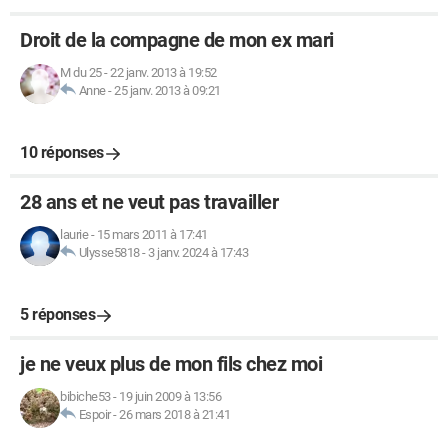
Droit de la compagne de mon ex mari
M du 25
-
22 janv. 2013 à 19:52
Anne
-
25 janv. 2013 à 09:21
10 réponses
28 ans et ne veut pas travailler
laurie
-
15 mars 2011 à 17:41
Ulysse5818
-
3 janv. 2024 à 17:43
5 réponses
je ne veux plus de mon fils chez moi
bibiche53
-
19 juin 2009 à 13:56
Espoir
-
26 mars 2018 à 21:41