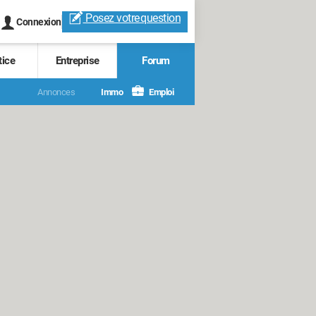
Posez votre
question
Connexion
tice
Entreprise
Forum
Annonces
Immo
Emploi