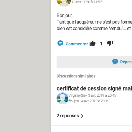
18 oct. 2020 à 11:57
Bonjour,
Tant que l'acquéreur ne s'est pas
forme
bien est considéré comme "vendu"... et ce
1
Commenter
Répon
Discussions similaires
certificat de cession signé ma
VirginieRbe
-
3 avr. 2019 à 20:45
jrm
-
4 avr. 2019 à 20:19
2 réponses