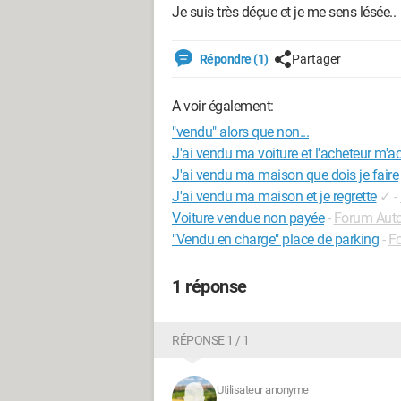
Je suis très déçue et je me sens lésée..
Répondre (1)
Partager
A voir également:
"vendu" alors que non...
J'ai vendu ma voiture et l'acheteur m'a
J'ai vendu ma maison que dois je faire
J'ai vendu ma maison et je regrette
✓
-
Voiture vendue non payée
-
Forum Aut
"Vendu en charge" place de parking
-
Fo
1 réponse
RÉPONSE 1 / 1
Utilisateur anonyme