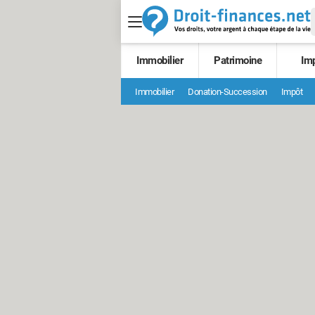
Immobilier
Patrimoine
Im
Immobilier
Donation-Succession
Impôt