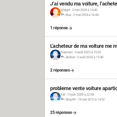
J’ai vendu ma voiture, l’ach
Malgnl
-
2 mai 2024 à 16:40
blux
-
2 mai 2024 à 16:48
1 réponse
L'acheteur de ma voiture me 
Naaman
-
3 août 2023 à 15:30
dadout
-
3 août 2023 à 15:40
2 réponses
probleme vente voiture apartic
kat
-
13 juin 2008 à 22:58
bboy69
-
18 mai 2010 à 14:52
25 réponses