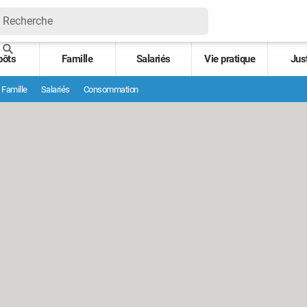
pôts
Famille
Salariés
Vie pratique
Jus
Famille
Salariés
Consommation