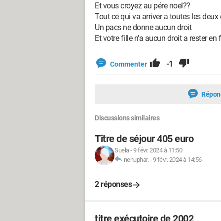
Et vous croyez au pére noel??
Tout ce qui va arriver a toutes les deux c
Un pacs ne donne aucun droit
Et votre fille n'a aucun droit a rester en
-1
Commenter
Répon
Discussions similaires
Titre de séjour 405 euro
Suela
-
9 févr. 2024 à 11:50
nenuphar.
-
9 févr. 2024 à 14:56
2 réponses
titre exécutoire de 2002