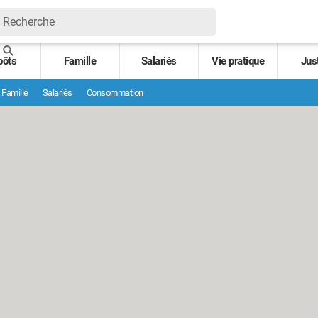
pôts
Famille
Salariés
Vie pratique
Jus
Famille
Salariés
Consommation