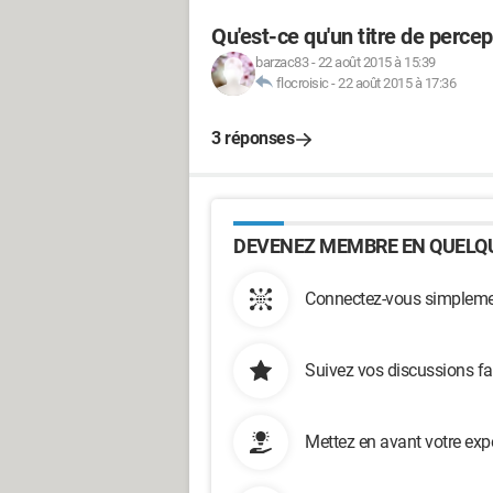
Qu'est-ce qu'un titre de percep
barzac83
-
22 août 2015 à 15:39
flocroisic
-
22 août 2015 à 17:36
3 réponses
DEVENEZ MEMBRE EN QUELQU
Connectez-vous simplemen
Suivez vos discussions fa
Mettez en avant votre exp