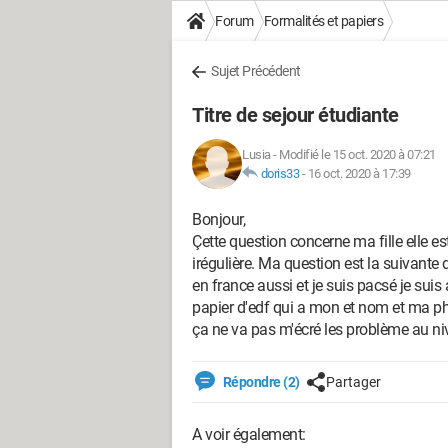
Forum
Formalités et papiers
Sujet Précédent
Titre de sejour étudiante
Lusia
-
Modifié le 15 oct. 2020 à 07:21
doris33
-
16 oct. 2020 à 17:39
Bonjour,
Çette question concerne ma fille elle est
irégulière. Ma question est la suivante d'i
en france aussi et je suis pacsé je suis
papier d'edf qui a mon et nom et ma ph
ça ne va pas m'écré les problème au ni
Répondre (2)
Partager
A voir également: