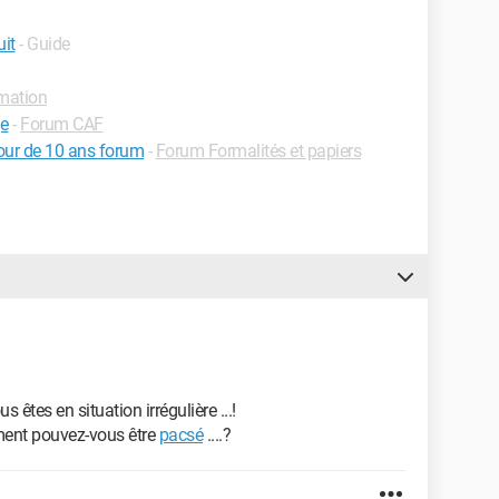
uit
- Guide
mation
ge
-
Forum CAF
jour de 10 ans forum
-
Forum Formalités et papiers
êtes en situation irrégulière ...!
mment pouvez-vous être
pacsé
....?