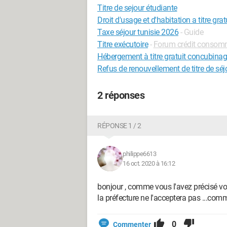
Titre de sejour étudiante
Droit d'usage et d'habitation a titre grat
Taxe séjour tunisie 2026
- Guide
Titre exécutoire
-
Forum crédit consom
Hébergement à titre gratuit concubina
Refus de renouvellement de titre de sé
2 réponses
RÉPONSE 1 / 2
philippe6613
16 oct. 2020 à 16:12
bonjour , comme vous l'avez précisé vous 
la préfecture ne l'acceptera pas ...co
0
Commenter