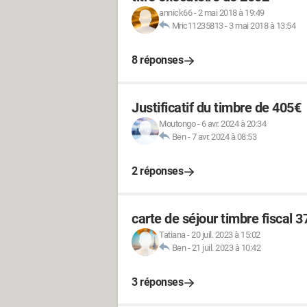
annick66
-
2 mai 2018 à 19:49
Mric11235813
-
3 mai 2018 à 13:54
8 réponses
Justificatif du timbre de 405€
Moutongo
-
6 avr. 2024 à 20:34
Ben
-
7 avr. 2024 à 08:53
2 réponses
carte de séjour timbre fiscal 
Tatiana
-
20 juil. 2023 à 15:02
Ben
-
21 juil. 2023 à 10:42
3 réponses