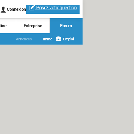
Posez votre
question
Connexion
tice
Entreprise
Forum
Annonces
Immo
Emploi