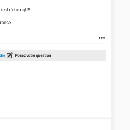
'est d'être oqtf!!
 france
dre
Posez votre question