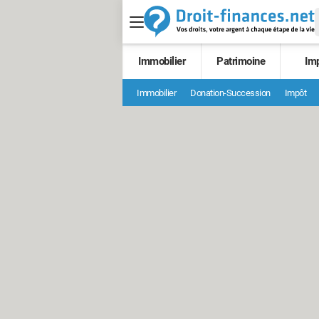
Immobilier
Patrimoine
Im
Immobilier
Donation-Succession
Impôt