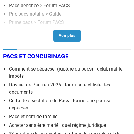
Pacs dénoncé
>
Forum PACS
Prix pacs notaire
> Guide
Prime pacs
>
Forum PACS
Modele testament pacs
>
Forum Donation-Succession
PACS ET CONCUBINAGE
Comment se dépacser (rupture du pacs) : délai, mairie,
impôts
Dossier de Pacs en 2026 : formulaire et liste des
documents
Cerfa de dissolution de Pacs : formulaire pour se
dépacser
Pacs et nom de famille
Acheter sans être marié : quel régime juridique
Séparation de concubins : partage des meubles et du