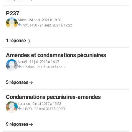
P237
Matei
-
24 sept. 2021 à 18:38
tof51430
-
24 sept. 2021 à 19:22
1 réponse
Amendes et condamnations pécuniaires
Nour9
-
11 juil. 2018 à 14:47
Rhelax
-
12 juil. 2018 à 09:17
5 réponses
Condamnations pecuniaires-amendes
Lalanou
-
9 mai 2017 à 15:53
HS70
-
23 mai 2017 à 20:29
9 réponses