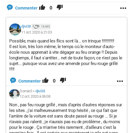
0
Commenter
djivi38
16 445
11 oct. 2020 à 21:03
Possible, mais quand les flics sont là... on trinque !!!!!!!!!!!!
Il est loin, très loin même, le temps où le moniteur d'auto-
école nous apprenait à vite dégager au feu orange !! Depuis
longtemps, il faut s'arrêter... net de toute façon, ce n'est pas le
sujet... puisque vous avez une amende pour feu rouge grillé
!!!!!
0
Commenter
Domie5
>
djivi38
12 oct. 2020 à 06:08
Non , pas feu rouge grillé , mais d'après d'autres réponses sur
les sites , j'ai malheureusement trop hésité , ce qui fait que
l'arrière de la voiture est sans doute passé au rouge ... Si je
n'avais pas ralenti , je n'aurais pas eu de problème , du moins
pour le rouge . Ça m'arrive très rarement , d'ailleurs c'est la