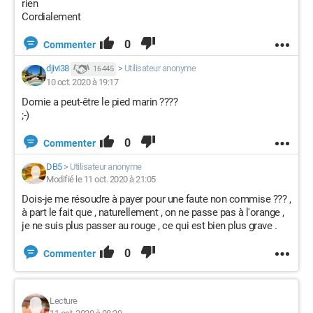
rien
Cordialement
0
Commenter
djivi38
>
Utilisateur anonyme
16 445
10 oct. 2020 à 19:17
Domie a peut-être le pied marin ????
;-)
0
Commenter
DB5
>
Utilisateur anonyme
Modifié le 11 oct. 2020 à 21:05
Dois-je me résoudre à payer pour une faute non commise ??? ,
à part le fait que , naturellement , on ne passe pas à l'orange ,
je ne suis plus passer au rouge , ce qui est bien plus grave .
0
Commenter
Lecture