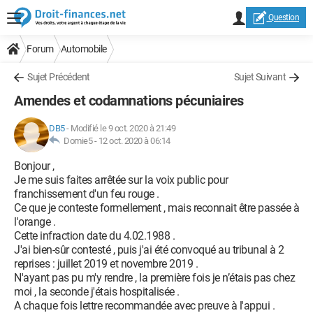
Question
Forum
Automobile
Sujet Précédent
Sujet Suivant
Amendes et codamnations pécuniaires
DB5
-
Modifié le 9 oct. 2020 à 21:49
Domie5 -
12 oct. 2020 à 06:14
Bonjour ,
Je me suis faites arrêtée sur la voix public pour
franchissement d'un feu rouge .
Ce que je conteste formellement , mais reconnait être passée à
l'orange .
Cette infraction date du 4.02.1988 .
J'ai bien-sûr contesté , puis j'ai été convoqué au tribunal à 2
reprises : juillet 2019 et novembre 2019 .
N'ayant pas pu m'y rendre , la première fois je n’étais pas chez
moi , la seconde j'étais hospitalisée .
A chaque fois lettre recommandée avec preuve à l'appui .