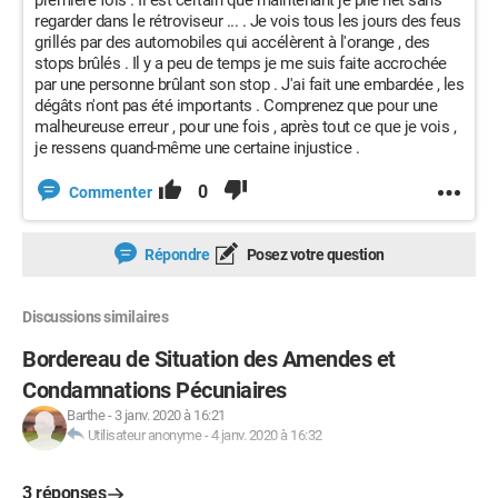
première fois . Il est certain que maintenant je pile net sans
regarder dans le rétroviseur ... . Je vois tous les jours des feus
grillés par des automobiles qui accélèrent à l'orange , des
stops brûlés . Il y a peu de temps je me suis faite accrochée
par une personne brûlant son stop . J'ai fait une embardée , les
dégâts n'ont pas été importants . Comprenez que pour une
malheureuse erreur , pour une fois , après tout ce que je vois ,
je ressens quand-même une certaine injustice .
0
Commenter
Répondre
Posez votre question
Discussions similaires
Bordereau de Situation des Amendes et
Condamnations Pécuniaires
Barthe
-
3 janv. 2020 à 16:21
Utilisateur anonyme
-
4 janv. 2020 à 16:32
3 réponses