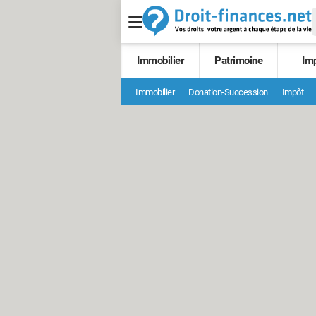
Immobilier
Patrimoine
Im
Immobilier
Donation-Succession
Impôt