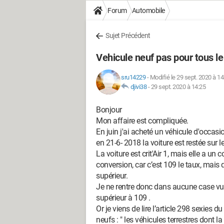
Forum
Automobile
Sujet Précédent
Vehicule neuf pas pour tous l
sru14229
-
Modifié le 29 sept. 2020 à 14
djivi38
-
29 sept. 2020 à 14:25
Bonjour
Mon affaire est compliquée.
En juin j'ai acheté un véhicule d'occas
en 21-6- 2018 la voiture est restée sur 
La voiture est crit'Air 1, mais elle a un
conversion, car c’est 109 le taux, mais 
supérieur.
Je ne rentre donc dans aucune case vu 
supérieur à 109 .
Or je viens de lire l’article 298 sexies du
neufs : " les véhicules terrestres dont l