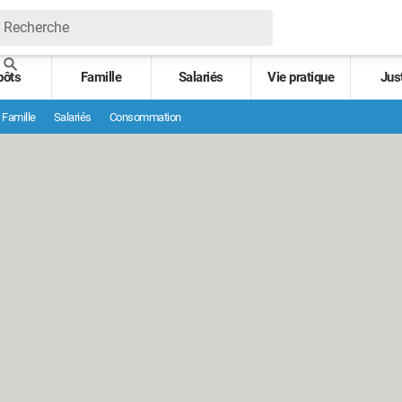
pôts
Famille
Salariés
Vie pratique
Jus
Famille
Salariés
Consommation