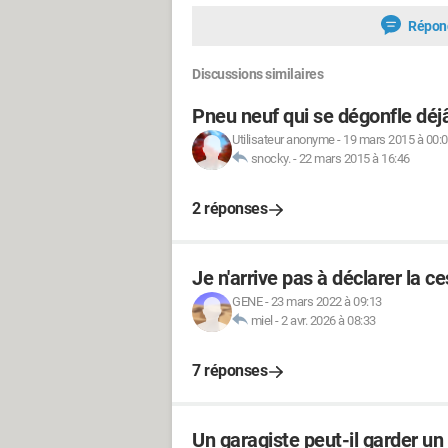
Répon
Discussions similaires
Pneu neuf qui se dégonfle déj
Utilisateur anonyme
-
19 mars 2015 à 00:
snocky.
-
22 mars 2015 à 16:46
2 réponses
Je n'arrive pas à déclarer la 
GENE
-
23 mars 2022 à 09:13
miel
-
2 avr. 2026 à 08:33
7 réponses
Un garagiste peut-il garder u