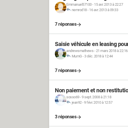
Emmanuel57100
-
15 avr. 2013 à 22:27
nemrod18
-
16 avr. 2013 à 09:33
7 réponses
Saisie véhicule en leasing pou
andrewsmathews
-
21 mars 2018 à 22:16
MumG
-
3 déc. 2018 à 12:44
7 réponses
Non paiement et non restitutio
sosso69
-
9 sept. 2008 à 21:18
jean92
-
9 févr. 2010 à 12:57
3 réponses