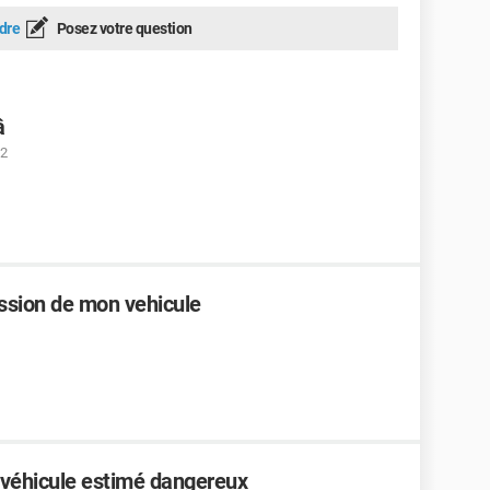
dre
Posez votre question
â
02
cession de mon vehicule
n véhicule estimé dangereux