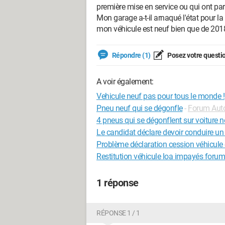
première mise en service ou qui ont par
Mon garage a-t-il arnaqué l'état pour 
mon véhicule est neuf bien que de 2018 
Répondre (1)
Posez votre questi
A voir également:
Vehicule neuf pas pour tous le monde !
Pneu neuf qui se dégonfle
-
Forum Aut
4 pneus qui se dégonflent sur voiture 
Le candidat déclare devoir conduire u
Problème déclaration cession véhicule 
Restitution véhicule loa impayés forum
1 réponse
RÉPONSE 1 / 1