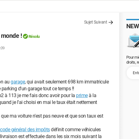
Sujet Suivant
NEW
e monde !
Résolu
:09
Pour mi
droits, 
ion au
garage
, qui avait seulement 698 km immatricule
le parking d'un garage tout ce temps !!
 co2 à 113 je me fais donc avoir pour la
prime
à la
quand je l'ai choisi en mai le taux était nettement
que ma voiture n'est pas neuve et que son taux est
code général des impôts
définit comme véhicules
a livraison est effectuée dans les six mois suivant la