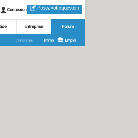
Posez votre
question
Connexion
tice
Entreprise
Forum
Annonces
Immo
Emploi