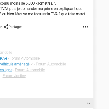
couru moins de 6.000 kilomètres. ".
la TVA? puis je demander ma prime en expliquant que
ou bien l'état va me facturer la TVA ? que faire merci.
on
Partager
omobile
neuve
-
Forum Automobile
n véhicule aménagé
✓
-
Forum Automobile
en ligne
-
Forum Automobile
-
Forum Justice