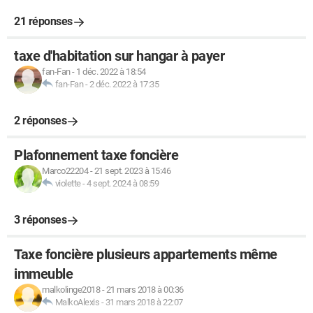
21 réponses
taxe d'habitation sur hangar à payer
fan-Fan
-
1 déc. 2022 à 18:54
fan-Fan
-
2 déc. 2022 à 17:35
2 réponses
Plafonnement taxe foncière
Marco22204
-
21 sept. 2023 à 15:46
violette
-
4 sept. 2024 à 08:59
3 réponses
Taxe foncière plusieurs appartements même
immeuble
malkolinge2018
-
21 mars 2018 à 00:36
MalkoAlexis
-
31 mars 2018 à 22:07