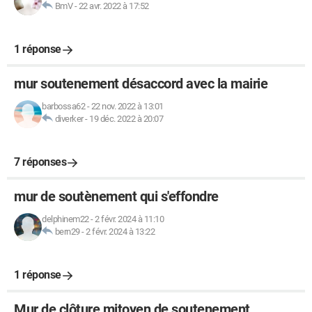
BmV
-
22 avr. 2022 à 17:52
1 réponse
mur soutenement désaccord avec la mairie
barbossa62
-
22 nov. 2022 à 13:01
diverker
-
19 déc. 2022 à 20:07
7 réponses
mur de soutènement qui s'effondre
delphinem22
-
2 févr. 2024 à 11:10
bern29
-
2 févr. 2024 à 13:22
1 réponse
Mur de clôture mitoyen de soutenement