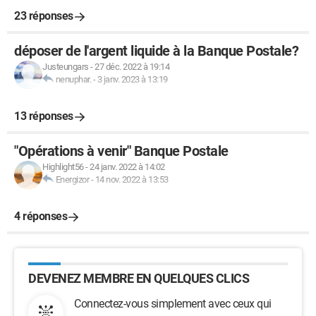
23 réponses
déposer de l'argent liquide à la Banque Postale?
Justeungars
-
27 déc. 2022 à 19:14
nenuphar.
-
3 janv. 2023 à 13:19
13 réponses
"Opérations à venir" Banque Postale
Highlight56
-
24 janv. 2022 à 14:02
Energizor
-
14 nov. 2022 à 13:53
4 réponses
DEVENEZ MEMBRE EN QUELQUES CLICS
Connectez-vous simplement avec ceux qui