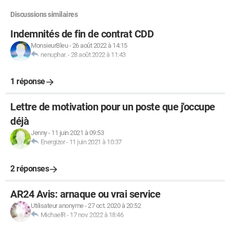
Discussions similaires
Indemnités de fin de contrat CDD
MonsieurBleu
-
26 août 2022 à 14:15
nenuphar.
-
28 août 2022 à 11:43
1 réponse
Lettre de motivation pour un poste que j'occupe
déjà
Jenny
-
11 juin 2021 à 09:53
Energizor
-
11 juin 2021 à 10:37
2 réponses
AR24 Avis: arnaque ou vrai service
Utilisateur anonyme
-
27 oct. 2020 à 20:52
MichaelR
-
17 nov. 2022 à 18:46