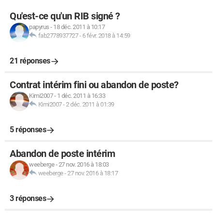
Qu'est-ce qu'un RIB signé ?
papyrus
-
18 déc. 2011 à 10:17
fab2778937727
-
6 févr. 2018 à 14:59
21 réponses
Contrat intérim fini ou abandon de poste?
Kimi2007
-
1 déc. 2011 à 16:33
Kimi2007
-
2 déc. 2011 à 01:39
5 réponses
Abandon de poste intérim
weeberge
-
27 nov. 2016 à 18:03
weeberge
-
27 nov. 2016 à 18:17
3 réponses