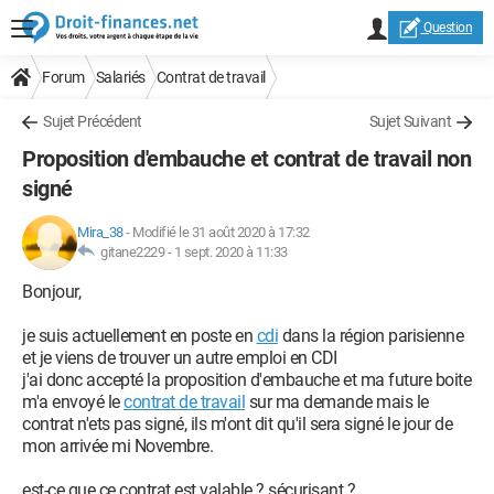
Question
Forum
Salariés
Contrat de travail
Sujet Précédent
Sujet Suivant
Proposition d'embauche et contrat de travail non
signé
Mira_38
-
Modifié le 31 août 2020 à 17:32
gitane2229 -
1 sept. 2020 à 11:33
Bonjour,
je suis actuellement en poste en
cdi
dans la région parisienne
et je viens de trouver un autre emploi en CDI
j'ai donc accepté la proposition d'embauche et ma future boite
m'a envoyé le
contrat de travail
sur ma demande mais le
contrat n'ets pas signé, ils m'ont dit qu'il sera signé le jour de
mon arrivée mi Novembre.
est-ce que ce contrat est valable ? sécurisant ?