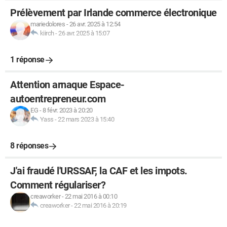
Prélèvement par Irlande commerce électronique
mariedolores
-
26 avr. 2025 à 12:54
kiirch
-
26 avr. 2025 à 15:07
1 réponse
Attention arnaque Espace-
autoentrepreneur.com
EG
-
8 févr. 2023 à 20:20
Yass
-
22 mars 2023 à 15:40
8 réponses
J'ai fraudé l'URSSAF, la CAF et les impots.
Comment régulariser?
creaworker
-
22 mai 2016 à 00:10
creaworker
-
22 mai 2016 à 20:19