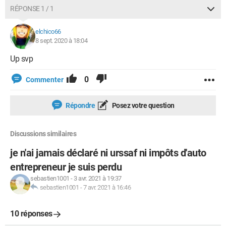
RÉPONSE 1 / 1
elchico66
8 sept. 2020 à 18:04
Up svp
0
Commenter
Répondre
Posez votre question
Discussions similaires
je n'ai jamais déclaré ni urssaf ni impôts d'auto
entrepreneur je suis perdu
sebastien1001
-
3 avr. 2021 à 19:37
sebastien1001
-
7 avr. 2021 à 16:46
10 réponses