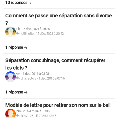
10 réponses
Comment se passe une séparation sans divorce
?
Lili
-
16 déc. 2021 à 18:35
lutttinette
-
16 déc. 2021 à 20:42
1 réponse
Séparation concubinage, comment récupérer
les clefs ?
Ark
-
1 déc. 2016 à 03:28
dna.factory
-
1 déc. 2016 à 07:16
1 réponse
Modèle de lettre pour retirer son nom sur le bail
lolo
-
25 avr. 2016 à 10:35
BmV
-
26 juil. 2024 à 13:45