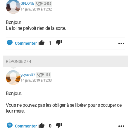
GKLONE
2 492
14 janv. 2019 à 13:32
Bonjour
La loi ne prévoit rien de la sorte.
1
Commenter
RÉPONSE 2 / 4
goyave27
131
14 janv. 2019 à 13:33
Bonjour,
Vous ne pouvez pas les obliger à se libérer pour s'occuper de
leur mère.
0
Commenter