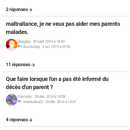
2 réponses
maltraitance, je ne veux pas aider mes parents
malades.
glopglop
-
30 sept. 2019 à 18:40
dna.factory
-
2 oct. 2019 à 07:30
11 réponses
Que faire lorsque l'on a pas été informé du
décès d'un parent ?
Cosmotic
-
28 déc. 2014 à 18:28
roudoudou22
-
29 déc. 2014 à 14:37
4 réponses