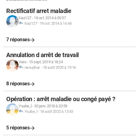
Rectificatif arret maladie
kiaz127
-
18 oct. 2014 à 00:57
kiaz127
-
19 oct. 2014 à 16:44
7 réponses
Annulation d arrêt de travail
Vero
-
15 sept. 2019 à 18:24
nenuphar.
-
18 août 2020 à 19:16
8 réponses
Opération : arrêt maladie ou congé payé ?
Ysabe_l
-
30 janv. 2018 à 20:59
Ysabe_l
-
18 août 2023 à 13:43
5 réponses