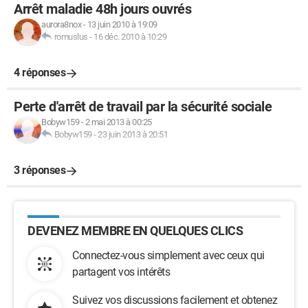
Arrêt maladie 48h jours ouvrés
aurora8nox
-
13 juin 2010 à 19:09
romuslus
-
16 déc. 2010 à 10:29
4 réponses
Perte d'arrêt de travail par la sécurité sociale
Bobyw159
-
2 mai 2013 à 00:25
Bobyw159
-
23 juin 2013 à 20:51
3 réponses
DEVENEZ MEMBRE EN QUELQUES CLICS
Connectez-vous simplement avec ceux qui
partagent vos intérêts
Suivez vos discussions facilement et obtenez