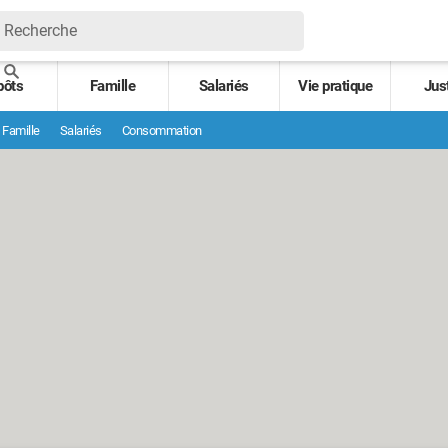
pôts
Famille
Salariés
Vie pratique
Jus
Famille
Salariés
Consommation