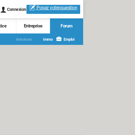
Posez votre
question
Connexion
tice
Entreprise
Forum
Annonces
Immo
Emploi