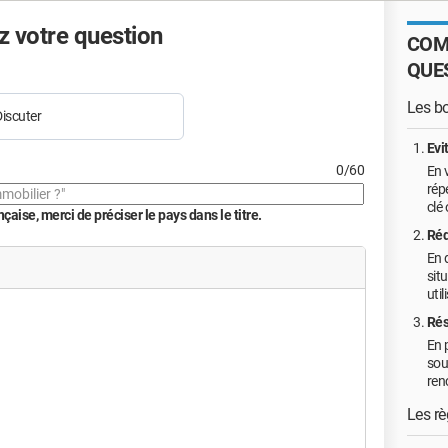
 votre question
COM
QUE
Les b
iscuter
Evi
0/60
En 
rép
clé
aise, merci de préciser le pays dans le titre.
Réd
En 
sit
util
Rés
En p
sou
ren
Les rè