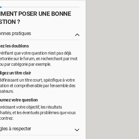
MENT POSER UNE BONNE
STION ?
onnes pratiques
tez les doublons
vérifiant que votre question n'est pas déjà
ertoriée sur le forum, en recherchant par mot
 ou par catégorie par exemple.
igez un titre clair
définissant un titre court, spécifique à votre
uation et compréhensible par l'ensemble des
isateurs.
umez votre question
récisant votre objectif, les résultats
haités, et les éventuels problèmes que vous
contrez.
gles à respecter