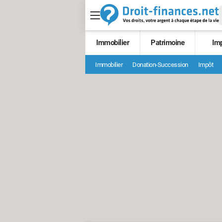
Immobilier
Patrimoine
Im
Immobilier
Donation-Succession
Impôt