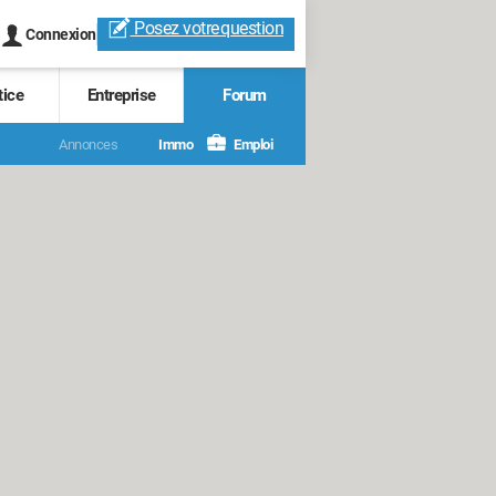
Posez votre
question
Connexion
tice
Entreprise
Forum
Annonces
Immo
Emploi