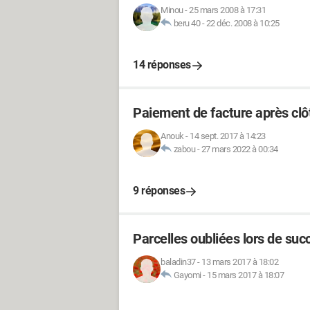
Minou
-
25 mars 2008 à 17:31
beru 40
-
22 déc. 2008 à 10:25
14 réponses
Paiement de facture après clô
Anouk
-
14 sept. 2017 à 14:23
zabou
-
27 mars 2022 à 00:34
9 réponses
Parcelles oubliées lors de suc
baladin37
-
13 mars 2017 à 18:02
Gayomi
-
15 mars 2017 à 18:07