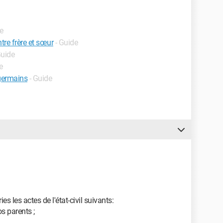
e
tre frère et sœur
- Guide
Guide
e
germains
- Guide
les actes de l'état-civil suivants:
s parents ;