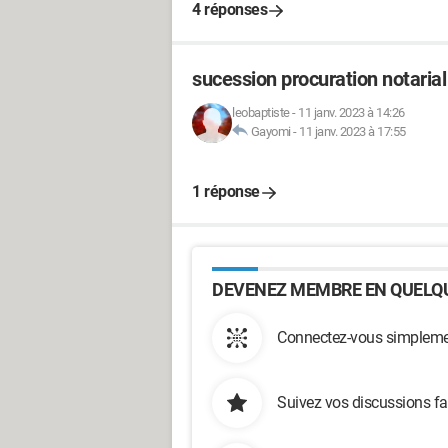
4 réponses
sucession procuration notarial
leobaptiste
-
11 janv. 2023 à 14:26
Gayomi
-
11 janv. 2023 à 17:55
1 réponse
DEVENEZ MEMBRE EN QUELQU
Connectez-vous simplemen
Suivez vos discussions fa