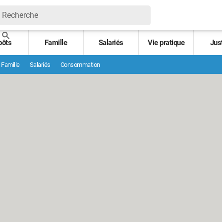
pôts
Famille
Salariés
Vie pratique
Jus
Famille
Salariés
Consommation