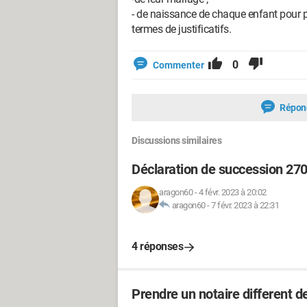
- de naissance de chaque enfant pour pe
termes de justificatifs.
0
Commenter
Répon
Discussions similaires
Déclaration de succession 27
aragon60
-
4 févr. 2023 à 20:02
aragon60
-
7 févr. 2023 à 22:31
4 réponses
Prendre un notaire different de