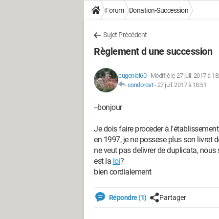
Forum
Donation-Succession
Sujet Précédent
Règlement d une succession
eugeniel60
-
Modifié le 27 juil. 2017 à 18
condorcet
-
27 juil. 2017 à 18:51
--bonjour
Je dois faire proceder à l'établissement
en 1997, je ne possese plus son livret de
ne veut pas delivrer de duplicata, nou
est la
loi
?
bien cordialement
Répondre (1)
Partager