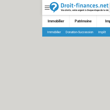
Immobilier
Patrimoine
Im
Immobilier
Donation-Succession
Impôt