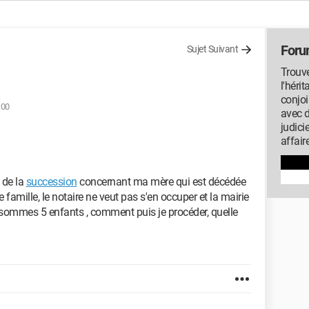
Foru
Sujet Suivant
Trouve
l'héri
conjoi
:00
avec 
judici
affair
 de la
succession
concernant ma mère qui est décédée
 famille, le notaire ne veut pas s'en occuper et la mairie
s sommes 5 enfants , comment puis je procéder, quelle