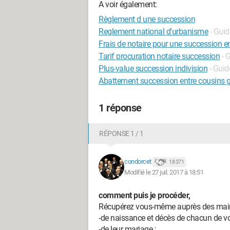
A voir également:
Règlement d une succession
Reglement national d'urbanisme
- Guid
Frais de notaire pour une succession en
Tarif procuration notaire succession
- 
Plus-value succession indivision
- Guid
Abattement succession entre cousins 
1 réponse
RÉPONSE 1 / 1
condorcet
18 371
Modifié le 27 juil. 2017 à 18:51
comment puis je procéder,
Récupérez vous-même auprès des mairies 
-de naissance et décès de chacun de vo
-de leur mariage ;