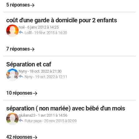
5 réponses
coût d'une garde à domicile pour 2 enfants
noé
-
6 janv. 2012 à 14:25
Lollll
-
19 févr. 2015 à 16:20
7 réponses
Séparation et caf
Nyny
-
18 oct. 2022 à 21:30
Nyny
-
19 oct. 2022 à 12:11
10 réponses
séparation ( non mariée) avec bébé d'un mois
giuliana23
-
1 avr. 2011 à 14:56
Futur papa
-
20 nov. 2015 à 02:09
42 réponses